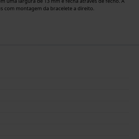
 tem uma largura de 13 mm e fecha através de fecho. A
us com montagem da bracelete a direito.