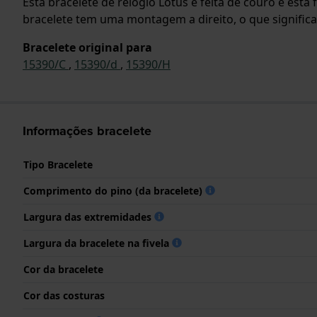
Esta bracelete de relógio Lotus é feita de couro e est
bracelete tem uma montagem a direito, o que significa
Bracelete original para
15390/C
,
15390/d
,
15390/H
Informações bracelete
Tipo Bracelete
Comprimento do pino (da bracelete)
Largura das extremidades
Largura da bracelete na fivela
Cor da bracelete
Cor das costuras