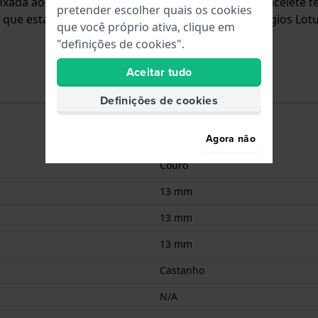
á fixada ao relógio através de pinos de pressão. A bracelete
pretender escolher quais os cookies
 que esta bracelete é adequada para todos os relógios Lot
que você próprio ativa, clique em
"definições de cookies".
Aceitar tudo
Definições de cookies
Agora não
Couro
13 mm
13 mm
13 mm
Castanho
N/A