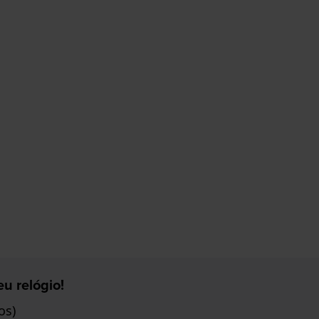
u relógio!
os)