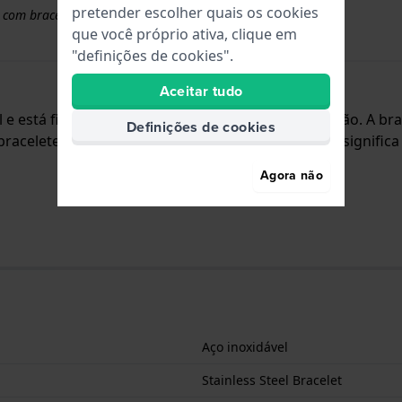
pretender escolher quais os cookies
 com braceletes superiores a 50 euros
que você próprio ativa, clique em
"definições de cookies".
Aceitar tudo
el e está fixada ao relógio através de pinos de pressão. A 
Definições de cookies
bracelete não tem uma montagem a direito, o que significa
Agora não
Aço inoxidável
Stainless Steel Bracelet