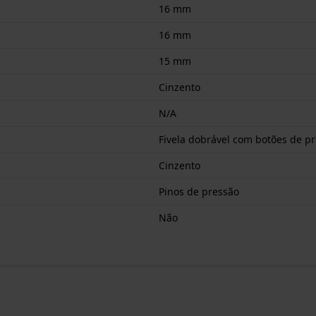
16 mm
16 mm
15 mm
Cinzento
N/A
Fivela dobrável com botões de p
Cinzento
Pinos de pressão
Não