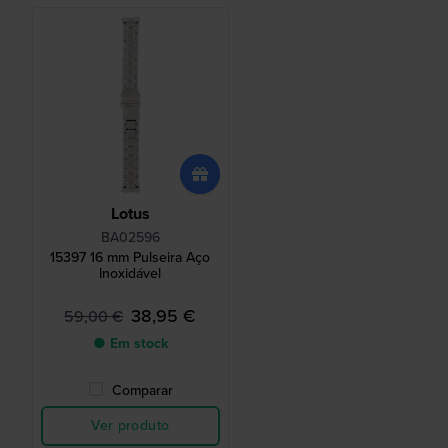
Lotus
BA02596
15397 16 mm Pulseira Aço
Inoxidável
38,95 €
59,00 €
● Em stock
Comparar
Ver produto