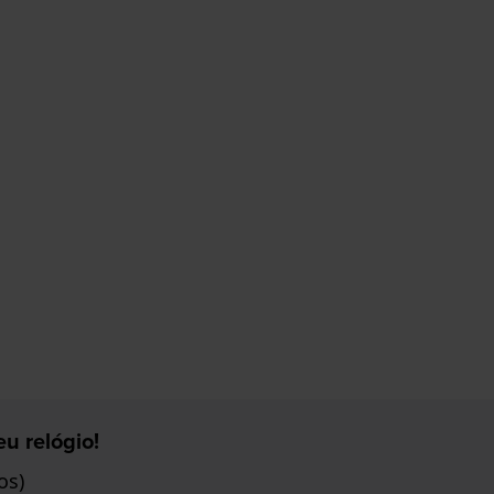
u relógio!
os)