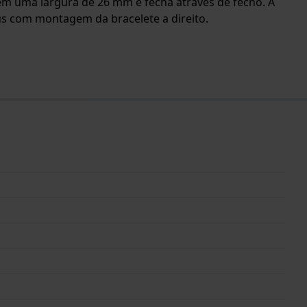
 tem uma largura de 26 mm e fecha através de fecho. A
us com montagem da bracelete a direito.