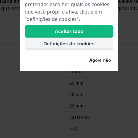
á fixada ao relógio através de pinos de pressão. A bracelete
pretender escolher quais os cookies
 que esta bracelete é adequada para todos os relógios Lot
que você próprio ativa, clique em
"definições de cookies".
Aceitar tudo
Definições de cookies
Agora não
Couro
26 mm
26 mm
26 mm
Castanho
N/A