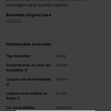
montagem da bracelete a direito.
Bracelete original para
15531/2
Informações bracelete
Tipo Bracelete
Couro
Comprimento do pino (da
24 mm
bracelete)
Largura das extremidades
24 mm
Largura da bracelete na
22 mm
fivela
Cor da bracelete
Castanho