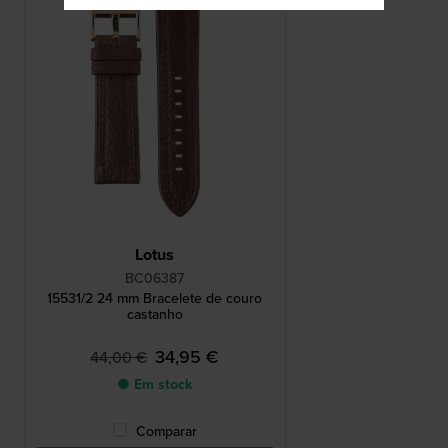
Lotus
BC06387
15531/2 24 mm Bracelete de couro
castanho
34,95 €
44,00 €
● Em stock
Comparar