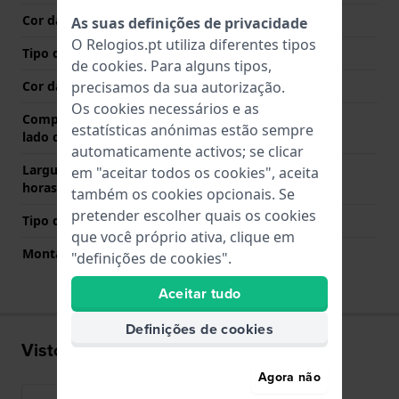
Cor das costuras
Castanho
As suas definições de privacidade
O Relogios.pt utiliza diferentes tipos
Tipo de Fecho
Fecho
de
cookies
. Para alguns tipos,
Cor da fivela
Ouro rosa
precisamos da sua autorização.
Os cookies necessários e as
Comprimento de banda no
80 mm
estatísticas anónimas estão sempre
lado das 12 horas
automaticamente activos; se clicar
Largura de banda lado 6
120 mm
em "aceitar todos os cookies", aceita
horas (mm)
também os cookies opcionais. Se
pretender escolher quais os cookies
Tipo de montagem
Pinos de pressão
que você próprio ativa, clique em
Montagem Reta
Sim
"definições de cookies".
Aceitar tudo
Definições de cookies
Visto recentemente
Agora não