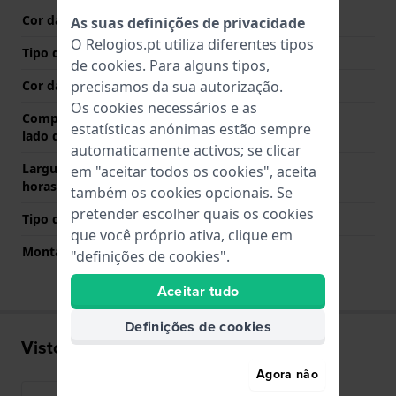
Cor das costuras
N/A
As suas definições de privacidade
O Relogios.pt utiliza diferentes tipos
Tipo de Fecho
Fecho
de
cookies
. Para alguns tipos,
Cor da fivela
Prata
precisamos da sua autorização.
Os cookies necessários e as
Comprimento de banda no
80 mm
estatísticas anónimas estão sempre
lado das 12 horas
automaticamente activos; se clicar
Largura de banda lado 6
110 mm
em "aceitar todos os cookies", aceita
horas (mm)
também os cookies opcionais. Se
pretender escolher quais os cookies
Tipo de montagem
Pinos de pressão
que você próprio ativa, clique em
Montagem Reta
Sim
"definições de cookies".
Aceitar tudo
Definições de cookies
Visto recentemente
Agora não