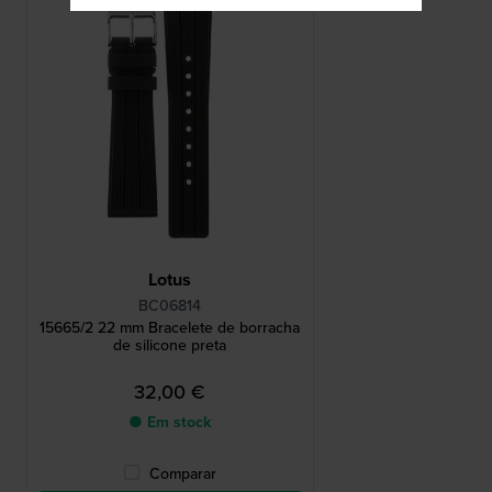
Lotus
BC06814
15665/2 22 mm Bracelete de borracha
de silicone preta
32,00 €
● Em stock
Comparar