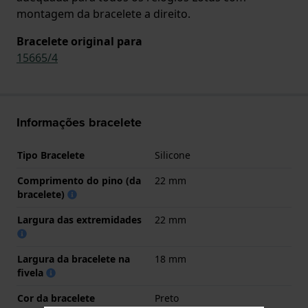
montagem da bracelete a direito.
Bracelete original para
15665/4
Informações bracelete
Tipo Bracelete
Silicone
Comprimento do pino (da
22 mm
bracelete)
Largura das extremidades
22 mm
Largura da bracelete na
18 mm
fivela
Cor da bracelete
Preto