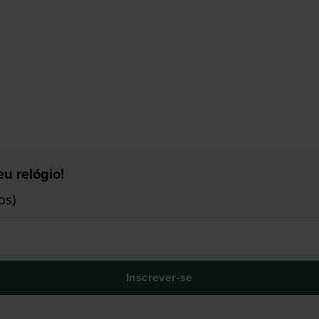
u relógio!
os)
Inscrever-se