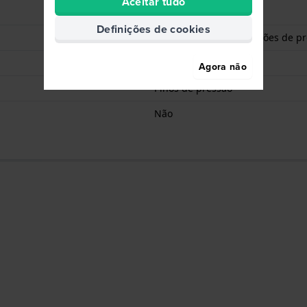
Aceitar tudo
N/A
Definições de cookies
Fivela dobrável com botões de p
Prata
Agora não
Pinos de pressão
Não