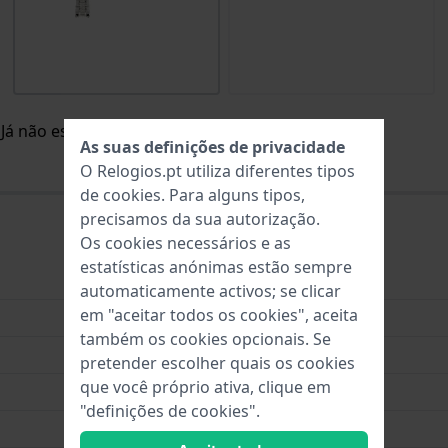
Já não está disponível / para venda.
As suas definições de privacidade
O Relogios.pt utiliza diferentes tipos
de
cookies
. Para alguns tipos,
precisamos da sua autorização.
Os cookies necessários e as
estatísticas anónimas estão sempre
Aço inoxidável
automaticamente activos; se clicar
em "aceitar todos os cookies", aceita
23 mm
também os cookies opcionais. Se
23 mm
pretender escolher quais os cookies
que você próprio ativa, clique em
20 mm
"definições de cookies".
Prata