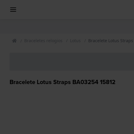
Braceletes relogios
Lotus
Bracelete Lotus Strap
Bracelete Lotus Straps BA03254 15812