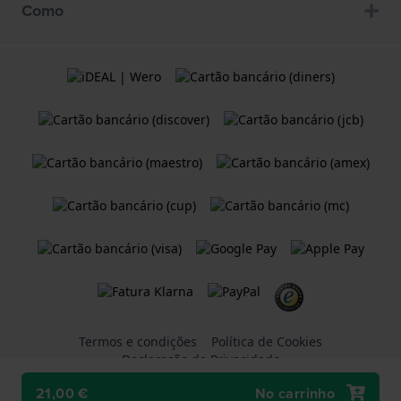
Como
Termos e condições
Política de Cookies
Declaração de Privacidade
21,00 €
No carrinho
Uma loja Web do
Holland Watch Group B.V.