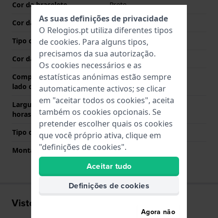
Cor da bracelete
Preto
As suas definições de privacidade
Cor das costuras
Cinzento
O Relogios.pt utiliza diferentes tipos
Tipo de Fecho
Fecho
de
cookies
. Para alguns tipos,
precisamos da sua autorização.
Cor da fivela
Prata
Os cookies necessários e as
estatísticas anónimas estão sempre
Comprimento de banda no
75 mm
lado das 12 horas
automaticamente activos; se clicar
em "aceitar todos os cookies", aceita
Largura de banda lado 6
110 mm
também os cookies opcionais. Se
horas (mm)
pretender escolher quais os cookies
Tipo de montagem
Pinos de pressão
que você próprio ativa, clique em
"definições de cookies".
Montagem Reta
Não
Aceitar tudo
Definições de cookies
Visto recentemente
Agora não