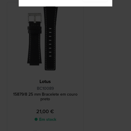
Lotus
BC10089
15879/8 25 mm Bracelete em couro
preto
21,00 €
● Em stock