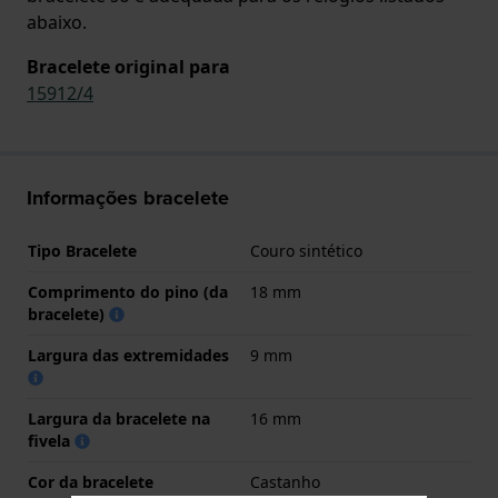
abaixo.
Bracelete original para
15912/4
Informações bracelete
Tipo Bracelete
Couro sintético
Comprimento do pino (da
18 mm
bracelete)
Largura das extremidades
9 mm
Largura da bracelete na
16 mm
fivela
Cor da bracelete
Castanho