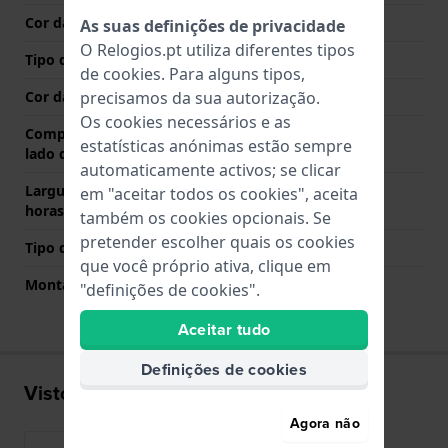
Cor das costuras
N/A
As suas definições de privacidade
O Relogios.pt utiliza diferentes tipos
Tipo de Fecho
Fecho
de
cookies
. Para alguns tipos,
Cor da fivela
Ouro rosa
precisamos da sua autorização.
Os cookies necessários e as
Comprimento de banda no
65 mm
estatísticas anónimas estão sempre
lado das 12 horas
automaticamente activos; se clicar
Largura de banda lado 6
105 mm
em "aceitar todos os cookies", aceita
horas (mm)
também os cookies opcionais. Se
pretender escolher quais os cookies
Tipo de montagem
Parafuso de sela
que você próprio ativa, clique em
Montagem Reta
Não
"definições de cookies".
Aceitar tudo
Definições de cookies
Visto recentemente
Agora não