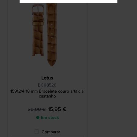
Lotus
BC08520
15912/4 18 mm Bracelete couro artificial
castanho
15,95 €
20,00 €
● Em stock
Comparar