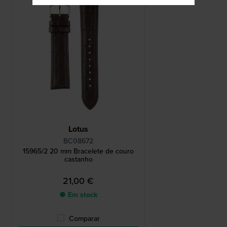
Lotus
BC08672
15965/2 20 mm Bracelete de couro
castanho
21,00 €
● Em stock
Comparar