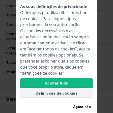
Cor das costuras
Castanho
As suas definições de privacidade
O Relogios.pt utiliza diferentes tipos
Tipo de Fecho
Fecho
de
cookies
. Para alguns tipos,
Cor da fivela
Ouro
precisamos da sua autorização.
Os cookies necessários e as
Comprimento de banda no
80 mm
estatísticas anónimas estão sempre
lado das 12 horas
automaticamente activos; se clicar
Largura de banda lado 6
115 mm
em "aceitar todos os cookies", aceita
horas (mm)
também os cookies opcionais. Se
pretender escolher quais os cookies
Tipo de montagem
Pinos de pressão
que você próprio ativa, clique em
Montagem Reta
Sim
"definições de cookies".
Aceitar tudo
Definições de cookies
Visto recentemente
Agora não