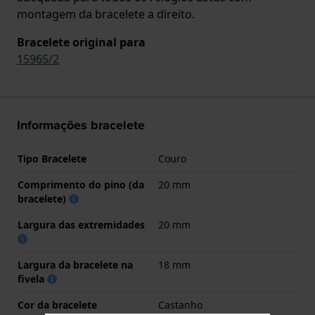
montagem da bracelete a direito.
Bracelete original para
15965/2
Informações bracelete
Tipo Bracelete
Couro
Comprimento do pino (da
20 mm
bracelete)
Largura das extremidades
20 mm
Largura da bracelete na
18 mm
fivela
Cor da bracelete
Castanho