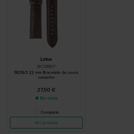
Lotus
BC08807
18216/3 22 mm Bracelete de couro
castanho
27,00 €
● Em stock
Comparar
Ver produto