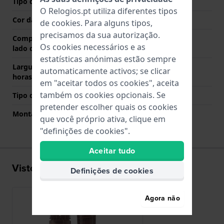
Tipo de Fecho
Fecho
O Relogios.pt utiliza diferentes tipos
Cor da fivela
Prata
de
cookies
. Para alguns tipos,
precisamos da sua autorização.
Comprimento de banda no
80 mm
Os cookies necessários e as
lado das 12 horas
estatísticas anónimas estão sempre
Largura de banda lado 6
120 mm
automaticamente activos; se clicar
horas (mm)
em "aceitar todos os cookies", aceita
também os cookies opcionais. Se
Tipo de montagem
Pinos de pressão
pretender escolher quais os cookies
Montagem Reta
Sim
que você próprio ativa, clique em
"definições de cookies".
Aceitar tudo
Visto recentemente
Definições de cookies
Agora não