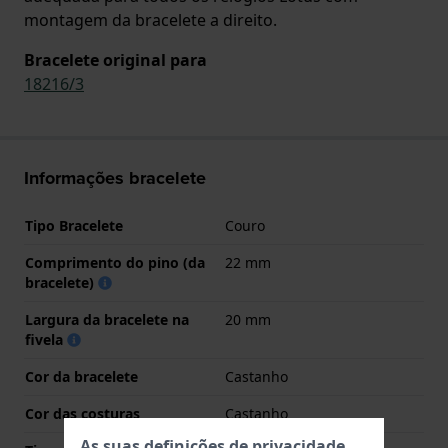
montagem da bracelete a direito.
Bracelete original para
18216/3
Informações bracelete
Tipo Bracelete
Couro
Comprimento do pino (da
22 mm
bracelete)
Largura da bracelete na
20 mm
fivela
Cor da bracelete
Castanho
Cor das costuras
Castanho
As suas definições de privacidade