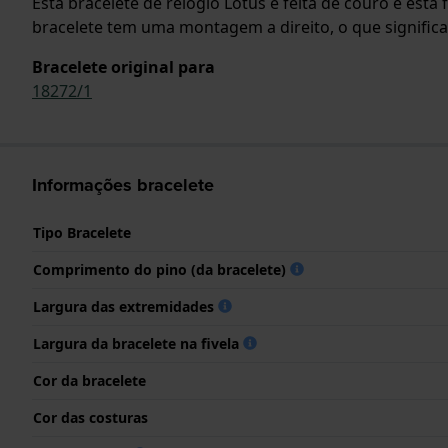
Esta bracelete de relógio Lotus é feita de couro e est
bracelete tem uma montagem a direito, o que significa
Bracelete original para
18272/1
Informações bracelete
Tipo Bracelete
Comprimento do pino (da bracelete)
Largura das extremidades
Largura da bracelete na fivela
Cor da bracelete
Cor das costuras