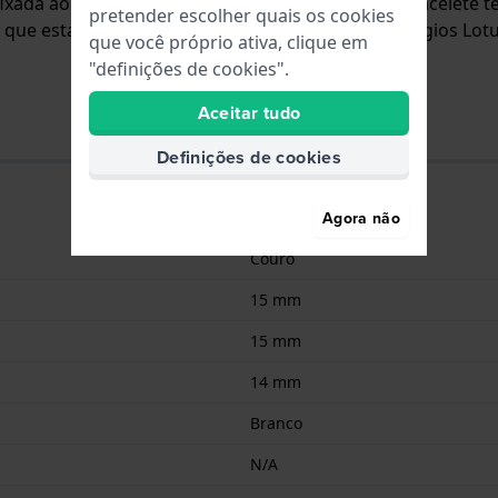
á fixada ao relógio através de pinos de pressão. A bracelete
pretender escolher quais os cookies
 que esta bracelete é adequada para todos os relógios Lot
que você próprio ativa, clique em
"definições de cookies".
Aceitar tudo
Definições de cookies
Agora não
Couro
15 mm
15 mm
14 mm
Branco
N/A