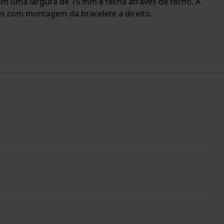
 tem uma largura de 15 mm e fecha através de fecho. A
us com montagem da bracelete a direito.