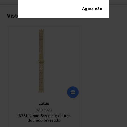
Agora não
Visto recentemente
Lotus
BA03922
18381 14 mm Bracelete de Aço
dourado revestido