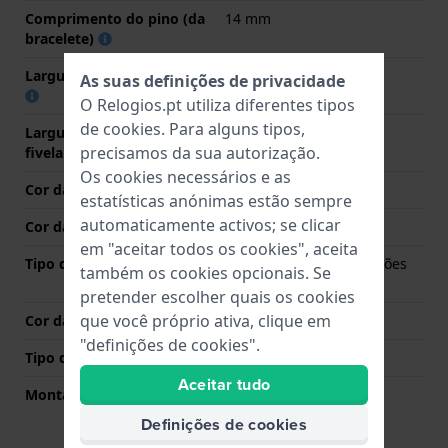
Comprimento do pino (da
14 mm
bracelete)
Largura das extremidades
8 mm
As suas definições de privacidade
O Relogios.pt utiliza diferentes tipos
de
cookies
. Para alguns tipos,
Largura da bracelete na
12 mm
precisamos da sua autorização.
fivela
Os cookies necessários e as
Cor da bracelete
Ouro
estatísticas anónimas estão sempre
automaticamente activos; se clicar
Cor das costuras
N/A
em "aceitar todos os cookies", aceita
Tipo de Fecho
Fivela dobrável com botões
também os cookies opcionais. Se
de pressão
pretender escolher quais os cookies
que você próprio ativa, clique em
Cor da fivela
Ouro
"definições de cookies".
Tipo de montagem
Pinos de pressão
Aceitar tudo
Montagem Reta
Não
Definições de cookies