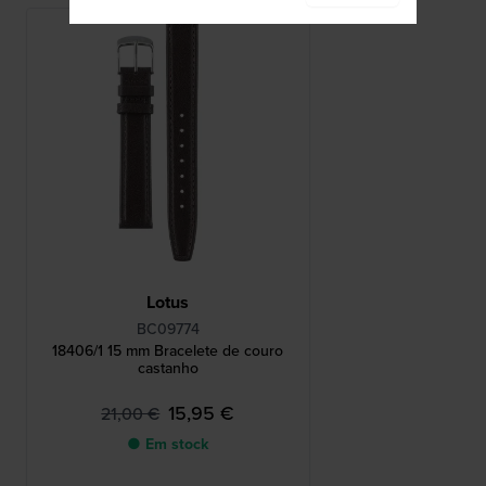
Lotus
BC09774
18406/1 15 mm Bracelete de couro
castanho
15,95 €
21,00 €
● Em stock