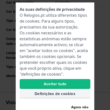
Cor da bracelete
Castanho
As suas definições de privacidade
Cor das costuras
Castanho
O Relogios.pt utiliza diferentes tipos
Tipo de Fecho
Fecho
de
cookies
. Para alguns tipos,
precisamos da sua autorização.
Cor da fivela
Prata
Os cookies necessários e as
estatísticas anónimas estão sempre
Comprimento de banda no
75 mm
lado das 12 horas
automaticamente activos; se clicar
em "aceitar todos os cookies", aceita
Largura de banda lado 6
110 mm
também os cookies opcionais. Se
horas (mm)
pretender escolher quais os cookies
Tipo de montagem
Pinos de pressão
que você próprio ativa, clique em
"definições de cookies".
Montagem Reta
Sim
Aceitar tudo
Definições de cookies
Visto recentemente
Agora não