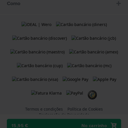
Como
Termos e condições
Política de Cookies
Declaração de Privacidade
15,95 €
No carrinho
Uma loja Web do
Holland Watch Group B.V.