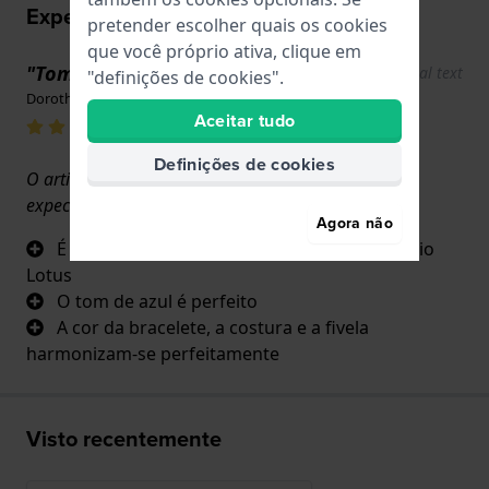
Experiências utilizador
pretender escolher quais os cookies
que você próprio ativa, clique em
"Tom de cor perfeito"
Show original text
"definições de cookies".
Dorothea · 17 de junho de 2022
Aceitar tudo
Definições de cookies
O artigo corresponde absolutamente às minhas
expectativas
Agora não
É a peça sobresselente original para o relógio
Lotus
O tom de azul é perfeito
A cor da bracelete, a costura e a fivela
harmonizam-se perfeitamente
Visto recentemente