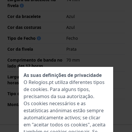
fivela
Cor da bracelete
Azul
Cor das costuras
Azul
Tipo de Fecho
Fecho
Cor da fivela
Prata
Comprimento de banda no
70 mm
lado das 12 horas
As suas definições de privacidade
Largura de banda lado 6
110 mm
O Relogios.pt utiliza diferentes tipos
horas (mm)
de
cookies
. Para alguns tipos,
Tipo de montagem
Pinos de pressão
precisamos da sua autorização.
Os cookies necessários e as
Montagem Reta
Sim
estatísticas anónimas estão sempre
automaticamente activos; se clicar
em "aceitar todos os cookies", aceita
também os cookies opcionais. Se