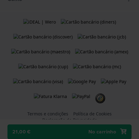
Termos e condições
Política de Cookies
Declaração de Privacidade
21,00 €
No carrinho
Uma loja Web do
Holland Watch Group B.V.