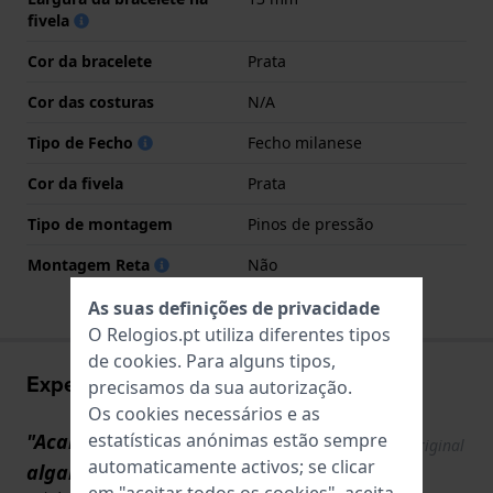
fivela
Cor da bracelete
Prata
Cor das costuras
N/A
Tipo de Fecho
Fecho milanese
Cor da fivela
Prata
Tipo de montagem
Pinos de pressão
Montagem Reta
Não
As suas definições de privacidade
O Relogios.pt utiliza diferentes tipos
de
cookies
. Para alguns tipos,
Experiências utilizador
precisamos da sua autorização.
Os cookies necessários e as
estatísticas anónimas estão sempre
"Acabamento elegante e
Show original
automaticamente activos; se clicar
text
algarismos romanos"
em "aceitar todos os cookies", aceita