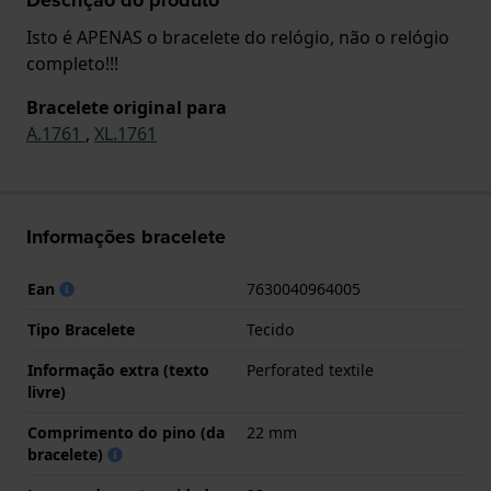
Isto é APENAS o bracelete do relógio, não o relógio
completo!!!
Bracelete original para
A.1761
,
XL.1761
Informações bracelete
Ean
7630040964005
Tipo Bracelete
Tecido
Informação extra (texto
Perforated textile
livre)
Comprimento do pino (da
22 mm
bracelete)