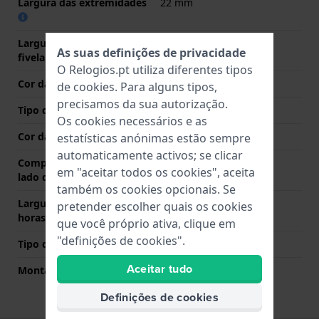
Largura das extremidades
22 mm
Largura da bracelete na
22 mm
As suas definições de privacidade
fivela
O Relogios.pt utiliza diferentes tipos
Cor da bracelete
Preto
de
cookies
. Para alguns tipos,
precisamos da sua autorização.
Tipo de Fecho
Fecho
Os cookies necessários e as
Cor da fivela
Prata
estatísticas anónimas estão sempre
automaticamente activos; se clicar
Comprimento de banda no
75 mm
em "aceitar todos os cookies", aceita
lado das 12 horas
também os cookies opcionais. Se
Largura de banda lado 6
125 mm
pretender escolher quais os cookies
horas (mm)
que você próprio ativa, clique em
"definições de cookies".
Tipo de montagem
Pinos de pressão
Aceitar tudo
Montagem Reta
Sim
Definições de cookies