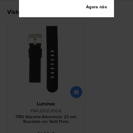
Agora não
Visto recentemente
Luminox
FNX.2202.20Q.K
1760 Atacama Adventurer 22 mm
Bracelete em Têxtil Preto