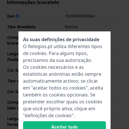
Informações bracelete
Ean
7630040990004
Tipo Bracelete
Resina
Comprimento do pino (da
24 mm
As suas definições de privacidade
bracelete)
O Relogios.pt utiliza diferentes tipos
de
cookies
. Para alguns tipos,
Largura da bracelete na
22 mm
fivela
precisamos da sua autorização.
Os cookies necessários e as
Cor da bracelete
Preto
estatísticas anónimas estão sempre
automaticamente activos; se clicar
Tipo de Fecho
Fecho
em "aceitar todos os cookies", aceita
Cor da fivela
Preto
também os cookies opcionais. Se
pretender escolher quais os cookies
Comprimento de banda no
75 mm
lado das 12 horas
que você próprio ativa, clique em
"definições de cookies".
Largura de banda lado 6
130 mm
horas (mm)
Aceitar tudo