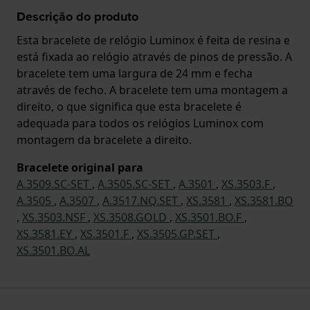
Descrição do produto
Esta bracelete de relógio Luminox é feita de resina e
está fixada ao relógio através de pinos de pressão. A
bracelete tem uma largura de 24 mm e fecha
através de fecho. A bracelete tem uma montagem a
direito, o que significa que esta bracelete é
adequada para todos os relógios Luminox com
montagem da bracelete a direito.
Bracelete original para
A.3509.SC-SET
,
A.3505.SC-SET
,
A.3501
,
XS.3503.F
,
A.3505
,
A.3507
,
A.3517.NQ.SET
,
XS.3581
,
XS.3581.BO
,
XS.3503.NSF
,
XS.3508.GOLD
,
XS.3501.BO.F
,
XS.3581.EY
,
XS.3501.F
,
XS.3505.GP.SET
,
XS.3501.BO.AL