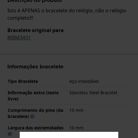
Isto é APENAS o bracelete do relógio, não o relógio
completo!!!
Bracelete original para
MBM3431
Informações bracelete
Tipo Bracelete
Aço inoxidável
Informação extra (texto
Stainless Steel Bracelet
livre)
Comprimento do pino (da
10 mm
bracelete)
Largura das extremidades
10 mm