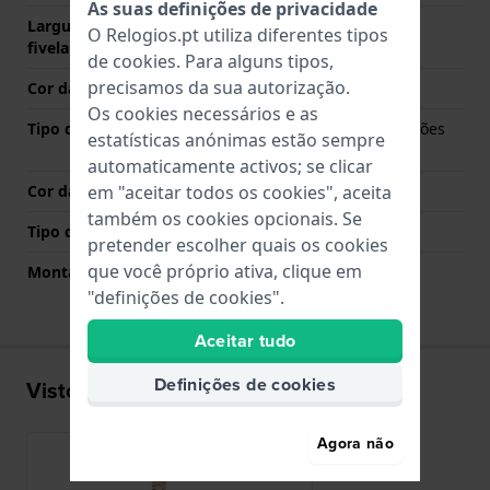
As suas definições de privacidade
Largura da bracelete na
10 mm
O Relogios.pt utiliza diferentes tipos
fivela
de
cookies
. Para alguns tipos,
precisamos da sua autorização.
Cor da bracelete
Ouro rosa
Os cookies necessários e as
Tipo de Fecho
Fivela dobrável com botões
estatísticas anónimas estão sempre
de pressão
automaticamente activos; se clicar
Cor da fivela
Ouro rosa
em "aceitar todos os cookies", aceita
também os cookies opcionais. Se
Tipo de montagem
Pinos de pressão
pretender escolher quais os cookies
que você próprio ativa, clique em
Montagem Reta
Sim
"definições de cookies".
Aceitar tudo
Definições de cookies
Visto recentemente
Agora não