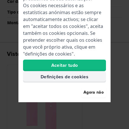
Cor da fivela
N/A
Os cookies necessários e as
Tipo de montagem
Pinos de pressão
estatísticas anónimas estão sempre
automaticamente activos; se clicar
Montagem Reta
Sim
em "aceitar todos os cookies", aceita
também os cookies opcionais. Se
pretender escolher quais os cookies
que você próprio ativa, clique em
Visto recentemente
"definições de cookies".
Aceitar tudo
Definições de cookies
Agora não