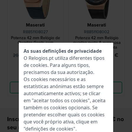
Maserati
Maserati
R8851108027
R8851108002
Potenza 42 mm Relógio de
Potenza 42 mm Relógio
Quartzo Gents com
quartzo preto & ouro rosa
logotipo Trident
para homem com data
As suas definições de privacidade
242,00 €
189,95 €
269,00 €
269,00 €
O Relogios.pt utiliza diferentes tipos
● Em stock
● Em stock
de
cookies
. Para alguns tipos,
precisamos da sua autorização.
Comparar
Comparar
Os cookies necessários e as
estatísticas anónimas estão sempre
Ver produto
Ver produto
automaticamente activos; se clicar
em "aceitar todos os cookies", aceita
também os cookies opcionais. Se
pretender escolher quais os cookies
Inscreva-se e receba um desconto de 5€ no
que você próprio ativa, clique em
seu relógio!
"definições de cookies".