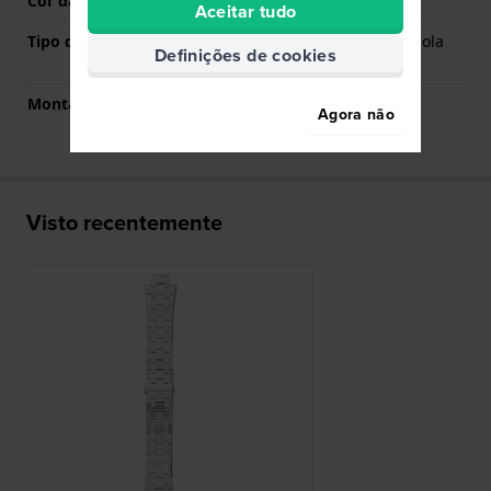
Cor da fivela
Prata
Aceitar tudo
Tipo de montagem
Pinos carregados por mola
Definições de cookies
de liberação rápida
Montagem Reta
Não
Agora não
Visto recentemente