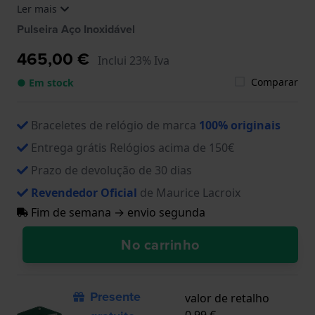
Ler mais
SS002-230-1, AI6008-SS002-330-1, AI6008-SS002-
330-2, AI6008-SS002-331-1, AI6008-SS002-430-1,
Pulseira Aço Inoxidável
AI6008-SS002-490-1, AI6008-SS002-630-1, AI6008-
SS002-730-1, AI6008-SS009-090-1, AI6008-TT032-
465,00 €
Inclui 23% Iva
430-1, AI6058-SS002-330-1, AI6058-SS002-430-1,
AI6158-SS002-130-1, AI6158-SS002-330-1, AI6158-
Comparar
● Em stock
SS00F-130-A, AI6158-SS00F-330-A
Braceletes de relógio de marca
100% originais
Entrega grátis Relógios acima de 150€
Prazo de devolução de 30 dias
Revendedor Oficial
de Maurice Lacroix
Fim de semana → envio segunda
No carrinho
Presente
valor de retalho
0,99 €