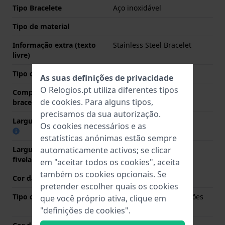
Tipo Bracelete
Aço inoxidável
Tipo de material
Informação extra (texto
Stainless Steel Bracelet
livre)
Tipo de bracelete
Bracelete de elos
As suas definições de privacidade
O Relogios.pt utiliza diferentes tipos
Comprimento do pino (da
25 mm
de
cookies
. Para alguns tipos,
bracelete)
precisamos da sua autorização.
Largura das extremidades
13.3 mm
Os cookies necessários e as
estatísticas anónimas estão sempre
Largura da bracelete na
20 mm
automaticamente activos; se clicar
fivela
em "aceitar todos os cookies", aceita
também os cookies opcionais. Se
Cor da bracelete
Prata
pretender escolher quais os cookies
Tipo de Fecho
Fivela butterfly com botões
que você próprio ativa, clique em
de pressão
"definições de cookies".