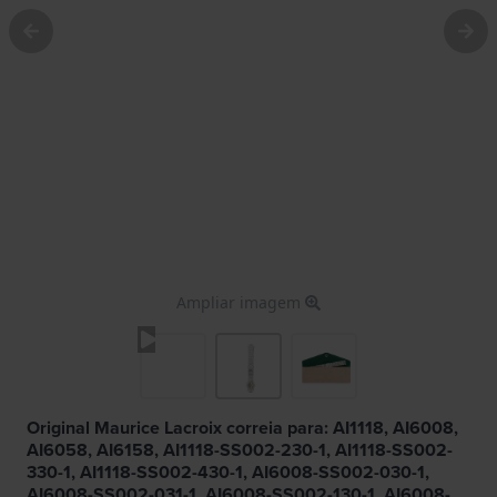
Ampliar imagem
Original Maurice Lacroix correia para: AI1118, AI6008,
AI6058, AI6158, AI1118-SS002-230-1, AI1118-SS002-
330-1, AI1118-SS002-430-1, AI6008-SS002-030-1,
AI6008-SS002-031-1, AI6008-SS002-130-1, AI6008-