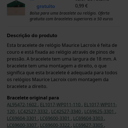
gratuito
0,99 €
Bolsa para uma bracelete ou relógio. Oferta
gratuita com braceletes superiores a 50 euros
Descrição do produto
Esta bracelete de relógio Maurice Lacroix é feita de
couro e está fixada ao relógio através de pinos de
pressão. A bracelete tem uma largura de 18 mm. A
bracelete tem uma montagem a direito, o que
significa que esta bracelete é adequada para todos
os relógios Maurice Lacroix com montagem da
bracelete a direito.
Bracelete original para
AL95472-1602
,
EL1017-WP011-110
,
EL1017-WP011-
120
,
LC42527-3332
,
LC42527-3340
,
LC69625-3301
,
LC69604-3301
,
LC69600-3301
,
LC69604-3303
,
LC69600-3307
,
LC69600-3322
,
LC69627-3305
,