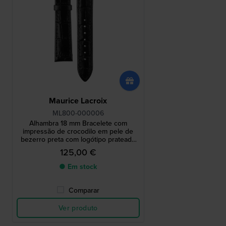
Maurice Lacroix
ML800-000006
Alhambra 18 mm Bracelete com
impressão de crocodilo em pele de
bezerro preta com logótipo prateado
sem fivela
125,00 €
● Em stock
Comparar
Ver produto