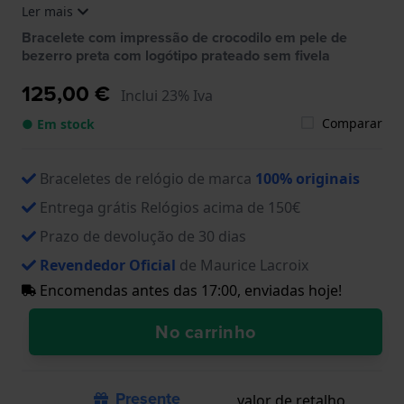
Ler mais
LC42527-3340, LC69600-3301, LC69600-3307,
LC69600-3322, LC69604-3301, LC69604-3303,
Bracelete com impressão de crocodilo em pele de
LC69604-3322, LC69604-3327, LC69625-3301,
bezerro preta com logótipo prateado sem fivela
LC69627-3305, LM12988-5801, MA68641-1105,
PR69583-1504, SI69637-1405, TA09690-3301,
125,00 €
Inclui 23% Iva
TA09690-3312, TA09690-3321, TA09690-3332,
TA09690-3352, TA09690-3381
Comparar
● Em stock
Braceletes de relógio de marca
100% originais
Entrega grátis Relógios acima de 150€
Prazo de devolução de 30 dias
Revendedor Oficial
de Maurice Lacroix
Encomendas antes das 17:00, enviadas hoje!
No carrinho
Presente
valor de retalho