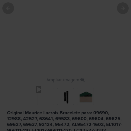
Ampliar imagem
Original Maurice Lacroix Bracelete para: 09690,
12988, 42527, 68641, 69583, 69600, 69604, 69625,
69627, 69637, 92124, 95472, AL95472-1602, EL1017-
WP011-110, EL1017-WP011-120, LC42527-3332,