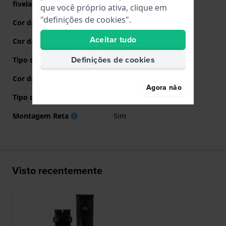
fivela
que você próprio ativa, clique em
"definições de cookies".
Cor da bracelete
Preto
Aceitar tudo
Cor das costuras
Preto
Definições de cookies
Tipo de Fecho
Nenhum
Cor da fivela
N/A
Agora não
Tipo de montagem
Pinos de pressão
Montagem Reta
Sim
Visto recentemente