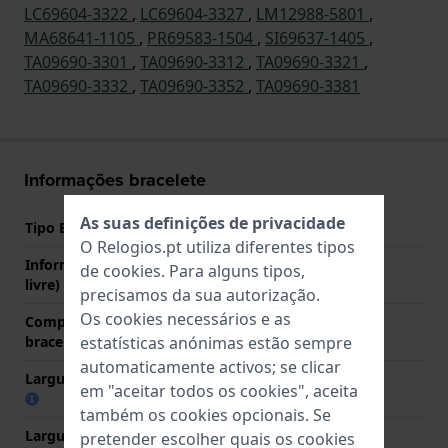
LC69604-3322
,
LC69604-3327
,
LM12988-5801
,
MA68641-1105
,
PR69583-1504
,
SI69637-1405
,
TA09690-3301
,
TA09690-3312
,
TA09690-3321
,
TA09690-3332
,
TA09690-3352
,
TA09690-3381
Informações bracelete
As suas definições de privacidade
Tipo Bracelete
Couro
O Relogios.pt utiliza diferentes tipos
Informação extra (texto
Thickness 3.3 mm
de
cookies
. Para alguns tipos,
livre)
precisamos da sua autorização.
Os cookies necessários e as
Comprimento do pino (da
18 mm
estatísticas anónimas estão sempre
bracelete)
automaticamente activos; se clicar
Largura das extremidades
18 mm
em "aceitar todos os cookies", aceita
também os cookies opcionais. Se
Largura da bracelete na
16 mm
pretender escolher quais os cookies