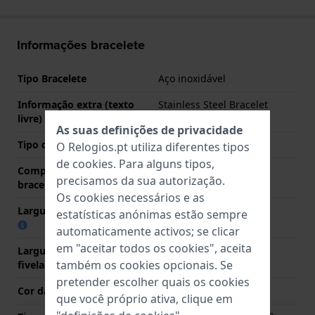
Informações bracelete
Tipo Bracelete
Aço inoxidável
Informação extra (texto
Stainless Steel Bracelet
livre)
As suas definições de privacidade
Tipo de bracelete
Bracelete de elos
O Relogios.pt utiliza diferentes tipos
de
cookies
. Para alguns tipos,
Comprimento do pino (da
20 mm
precisamos da sua autorização.
bracelete)
Os cookies necessários e as
Largura das extremidades
20 mm
estatísticas anónimas estão sempre
automaticamente activos; se clicar
em "aceitar todos os cookies", aceita
Largura da bracelete na
18 mm
também os cookies opcionais. Se
fivela
pretender escolher quais os cookies
Cor da bracelete
Prata
que você próprio ativa, clique em