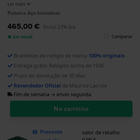
Ler mais
1, EL1098-SS006-420-1, EL1098-SS006-620-1, EL1108-
SS002-110-1, EL1108-SS002-311-1
Pulseira Aço Inoxidável
465,00 €
Inclui 23% Iva
Comparar
● Em stock
Braceletes de relógio de marca
100% originais
Entrega grátis Relógios acima de 150€
Prazo de devolução de 30 dias
Revendedor Oficial
de Maurice Lacroix
Fim de semana → envio segunda
No carrinho
Presente
valor de retalho
0,99 €