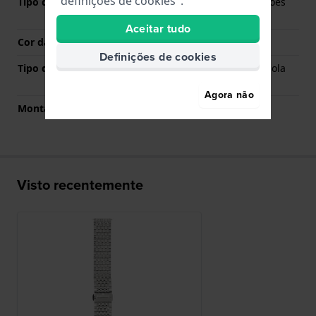
"definições de cookies".
Tipo de Fecho
Fivela butterfly com botões
de pressão
Aceitar tudo
Cor da fivela
Prata
Definições de cookies
Tipo de montagem
Pinos carregados por mola
de liberação rápida
Agora não
Montagem Reta
Não
Visto recentemente