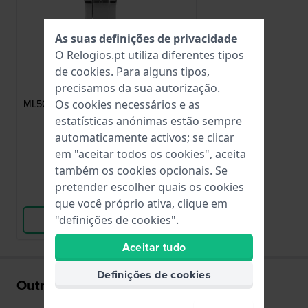
As suas definições de privacidade
O Relogios.pt utiliza diferentes tipos
de
cookies
. Para alguns tipos,
Maurice Lacroix
precisamos da sua autorização.
ML508-005013
Os cookies necessários e as
ML508-005013 Fivela de borboleta em
aço inoxidável de 18 mm
estatísticas anónimas estão sempre
automaticamente activos; se clicar
109,00 €
em "aceitar todos os cookies", aceita
● Em stock
também os cookies opcionais. Se
pretender escolher quais os cookies
Comparar
que você próprio ativa, clique em
"definições de cookies".
Ver produto
Aceitar tudo
Definições de cookies
Outros também compraram