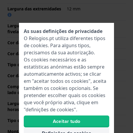
Largura das extremidades
12 mm
Largura da bracelete na
18 mm
As suas definições de privacidade
fivela
O Relogios.pt utiliza diferentes tipos
Cor da bracelete
Beje
de
cookies
. Para alguns tipos,
precisamos da sua autorização.
Cor das costuras
Beje
Os cookies necessários e as
Tipo de Fecho
Fecho
estatísticas anónimas estão sempre
automaticamente activos; se clicar
Cor da fivela
Azul
em "aceitar todos os cookies", aceita
Comprimento de banda no
75 mm
também os cookies opcionais. Se
lado das 12 horas
pretender escolher quais os cookies
que você próprio ativa, clique em
Largura de banda lado 6
125 mm
"definições de cookies".
horas (mm)
Tipo de montagem
Parafuso de sela
Aceitar tudo
Montagem Reta
Não