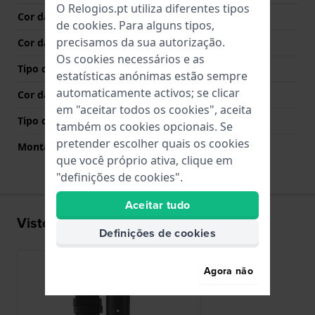
O Relogios.pt utiliza diferentes tipos
Cor da bracelete
Preto
de
cookies
. Para alguns tipos,
precisamos da sua autorização.
Cor das costuras
Preto
Os cookies necessários e as
Tipo de Fecho
Fecho
estatísticas anónimas estão sempre
automaticamente activos; se clicar
Cor da fivela
Ouro rosa
em "aceitar todos os cookies", aceita
Tipo de montagem
Pinos de pressão
também os cookies opcionais. Se
pretender escolher quais os cookies
Montagem Reta
Sim
que você próprio ativa, clique em
"definições de cookies".
Aceitar tudo
Visto recentemente
Definições de cookies
Agora não