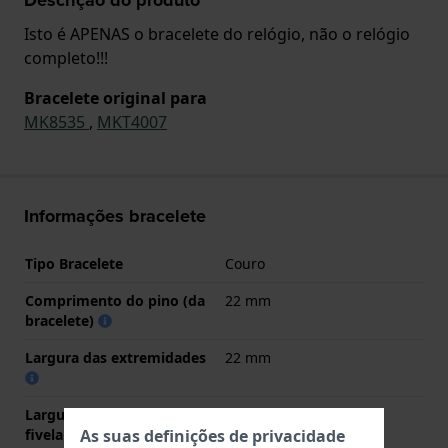
Isto é APENAS o bracelete do relógio, não o relógio
completo!!!
Bracelete original para
MK8535
,
MKT4007
Informações bracelete
Tipo Bracelete
Couro
Comprimento do pino (da
22 mm
bracelete)
Largura das extremidades
22 mm
Largura da bracelete na
20 mm
fivela
As suas definições de privacidade