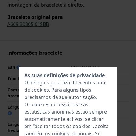
montagem da bracelete a direito.
Bracelete original para
A669.30305.61SBB
Informações bracelete
Ean
7611382489661
As suas definições de privacidade
Tipo Bracelete
Couro
O Relogios.pt utiliza diferentes tipos
de
cookies
. Para alguns tipos,
Comprimento do pino (da
16 mm
bracelete)
precisamos da sua autorização.
Os cookies necessários e as
Largura das extremidades
16 mm
estatísticas anónimas estão sempre
automaticamente activos; se clicar
Largura da bracelete na
16 mm
em "aceitar todos os cookies", aceita
fivela
também os cookies opcionais. Se