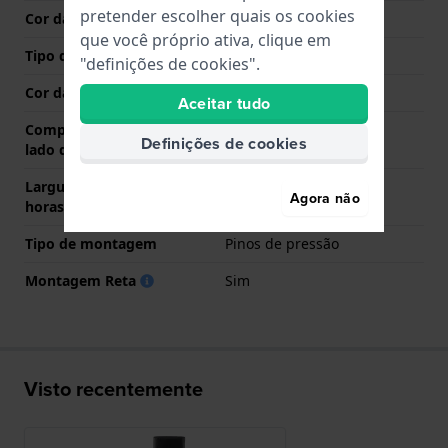
pretender escolher quais os cookies
Cor da bracelete
Preto
que você próprio ativa, clique em
Tipo de Fecho
Fecho
"definições de cookies".
Cor da fivela
Preto
Aceitar tudo
Comprimento de banda no
75 mm
Definições de cookies
lado das 12 horas
Largura de banda lado 6
115 mm
Agora não
horas (mm)
Tipo de montagem
Pinos de pressão
Montagem Reta
Sim
Visto recentemente