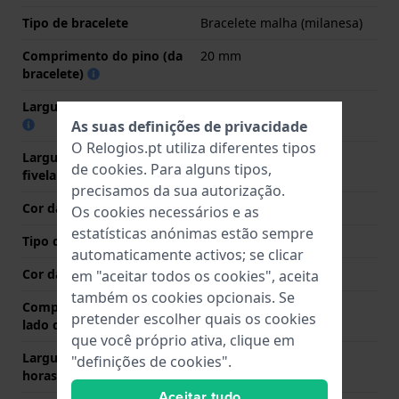
Tipo de bracelete
Bracelete malha (milanesa)
Comprimento do pino (da
20 mm
bracelete)
Largura das extremidades
20 mm
As suas definições de privacidade
O Relogios.pt utiliza diferentes tipos
Largura da bracelete na
20 mm
de
cookies
. Para alguns tipos,
fivela
precisamos da sua autorização.
Cor da bracelete
Prata
Os cookies necessários e as
estatísticas anónimas estão sempre
Tipo de Fecho
Fivela dobrável
automaticamente activos; se clicar
Cor da fivela
Prata
em "aceitar todos os cookies", aceita
também os cookies opcionais. Se
Comprimento de banda no
70 mm
pretender escolher quais os cookies
lado das 12 horas
que você próprio ativa, clique em
Largura de banda lado 6
105 mm
"definições de cookies".
horas (mm)
Aceitar tudo