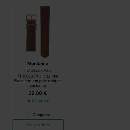
Mondaine
FE16822.70Q.3
FE16822.70Q.3 22 mm
Bracelete em pele nobuck
castanha
38,00 €
● Em stock
Comparar
Ver produto