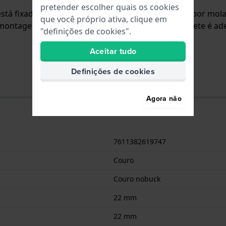
pretender escolher quais os cookies
está fixada ao relógio através de pinos carregados por mol
que você próprio ativa, clique em
montagem a direito, o que significa que esta bracelete é 
"definições de cookies".
Aceitar tudo
Definições de cookies
Agora não
7611382619747
Couro
Couro nobuck
22 mm
22 mm