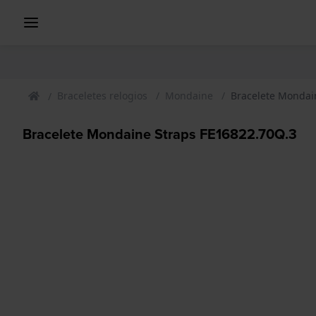
Braceletes relogios
Mondaine
Bracelete Mondai
Bracelete Mondaine Straps FE16822.70Q.3