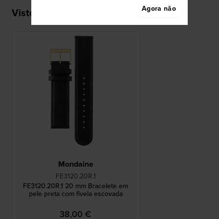
Agora não
Visto recentemente
Mondaine
FE3120.20R.1
FE3120.20R.1 20 mm Bracelete em
pele preta com fivela escovada
38,00 €