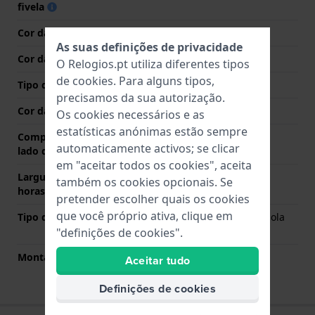
fivela
Cor da bracelete
Preto
As suas definições de privacidade
Cor das costuras
Preto
O Relogios.pt utiliza diferentes tipos
de
cookies
. Para alguns tipos,
Tipo de Fecho
Fecho
precisamos da sua autorização.
Cor da fivela
Ouro
Os cookies necessários e as
estatísticas anónimas estão sempre
Comprimento de banda no
75 mm
automaticamente activos; se clicar
lado das 12 horas
em "aceitar todos os cookies", aceita
Largura de banda lado 6
120 mm
também os cookies opcionais. Se
horas (mm)
pretender escolher quais os cookies
que você próprio ativa, clique em
Tipo de montagem
Pinos carregados por mola
de liberação rápida
"definições de cookies".
Montagem Reta
Sim
Aceitar tudo
Definições de cookies