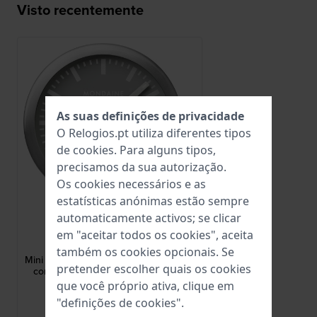
Visto recentemente
As suas definições de privacidade
O Relogios.pt utiliza diferentes tipos
de
cookies
. Para alguns tipos,
precisamos da sua autorização.
Os cookies necessários e as
estatísticas anónimas estão sempre
automaticamente activos; se clicar
Mondaine
em "aceitar todos os cookies", aceita
A997.MCAL.86SBV
também os cookies opcionais. Se
Mini Table and Wall Clock Despertador
pretender escolher quais os cookies
com design dos caminhos-de-ferro
suíços 12,5 cm
que você próprio ativa, clique em
219,00 €
"definições de cookies".