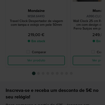
Mondaine
Monda
MSM.64410
A990.CLOCK
Travel Clock Despertador de viagem
Wall Clock 25 cm Rel
com tampa e estojo em pele 50mm
cm com design dos
Ferro Suíços em pra
varrimento
219,00 €
249,0
● Em stock
● Em st
Comparar
Comp
Ver produto
Ver pro
Inscreva-se e receba um desconto de 5€ no
seu relógio!