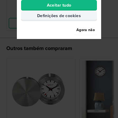
● Em stock
Aceitar tudo
Comparar
Definições de cookies
Ver produto
Agora não
Outros também compraram