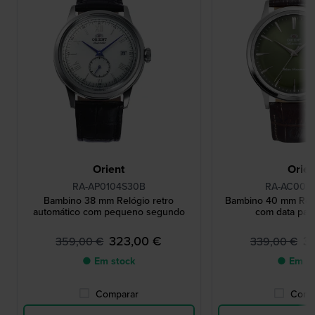
Orient
Orien
RA-AP0104S30B
RA-AC002
Bambino 38 mm Relógio retro
Bambino 40 mm Reló
automático com pequeno segundo
com data pa
323,00 €
3
359,00 €
339,00 €
● Em stock
● Em st
Comparar
Comp