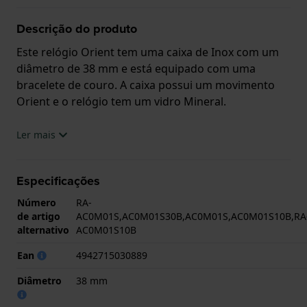
Descrição do produto
Este relógio Orient tem uma caixa de Inox com um
diâmetro de 38 mm e está equipado com uma
bracelete de couro. A caixa possui um movimento
Orient e o relógio tem um vidro Mineral.
O relógio é estanque a 3ATM. Isto significa que o
Ler mais
relógio é resistente aos salpicos de água. O relógio
tem Garantia de 2 anos.
Especificações
.
Número
RA-
de artigo
AC0M01S,AC0M01S30B,AC0M01S,AC0M01S10B,RA
alternativo
AC0M01S10B
Ean
4942715030889
Diâmetro
38 mm