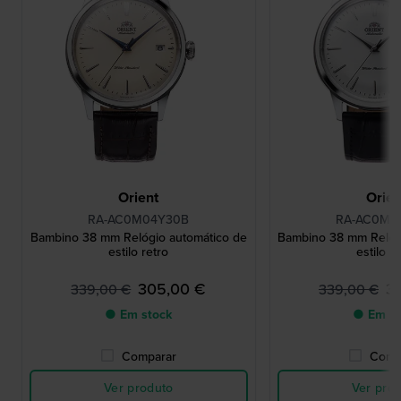
Orient
Orien
RA-AC0M04Y30B
RA-AC0M0
Bambino 38 mm Relógio automático de
Bambino 38 mm Relóg
estilo retro
estilo r
305,00 €
3
339,00 €
339,00 €
● Em stock
● Em st
Comparar
Comp
Ver produto
Ver pro