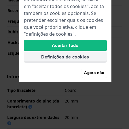
em "aceitar todos os cookies", aceita
Reserva de energia
40
também os cookies opcionais. Se
pretender escolher quais os cookies
Frequência
21600
que você próprio ativa, clique em
Rubis
22
"definições de cookies".
Hackable
Sim
Aceitar tudo
Esqueletizado
Não
Definições de cookies
Agora não
Informações bracelete
Tipo Bracelete
Couro
Comprimento do pino (da
20 mm
bracelete)
Largura das extremidades
20 mm