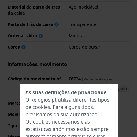
Material da parte de trás
Aço inoxidável
da caixa
Parte de trás da caixa
Transparente
Ordenar vidro
Mineral
Coroa
Coroa de puxar
Informações movimento
Código do movimento nº
F6724
(
Ver especificações
)
Descarregar o manual (English)
As suas definições de privacidade
O Relogios.pt utiliza diferentes tipos
Marca de movimento
Orient
de
cookies
. Para alguns tipos,
precisamos da sua autorização.
Movimento suíço
Não
Os cookies necessários e as
Tipo de Mostrador
Analógico
estatísticas anónimas estão sempre
automaticamente activos; se clicar
Mecanismo
Automático mecânico