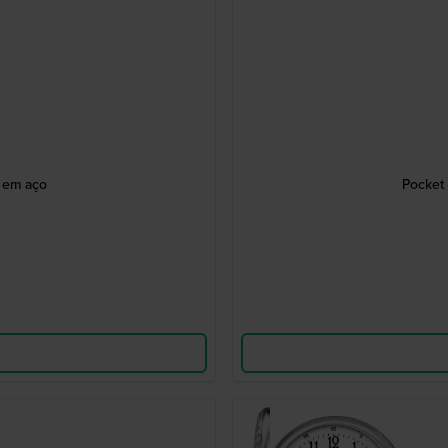
 em aço
Pocket