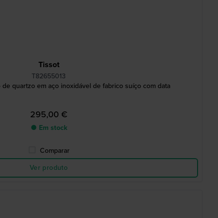
Tissot
T82655013
 de quartzo em aço inoxidável de fabrico suíço com data
295,00 €
● Em stock
Comparar
Ver produto