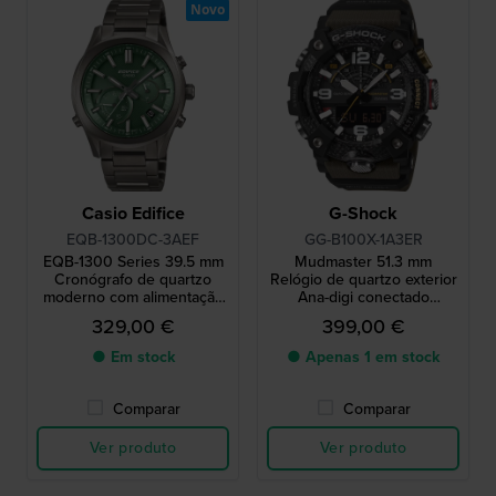
Novo
Casio Edifice
G-Shock
EQB-1300DC-3AEF
GG-B100X-1A3ER
EQB-1300 Series 39.5 mm
Mudmaster 51.3 mm
Cronógrafo de quartzo
Relógio de quartzo exterior
moderno com alimentação
Ana-digi conectado
solar e ligação ao
resistente à lama
329,00 €
399,00 €
smartphone
● Em stock
● Apenas 1 em stock
Comparar
Comparar
Ver produto
Ver produto