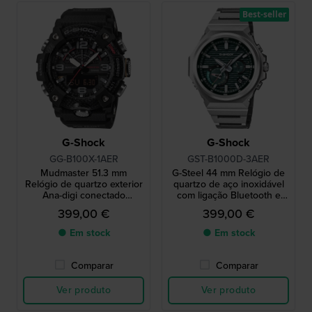
Best-seller
G-Shock
G-Shock
GG-B100X-1AER
GST-B1000D-3AER
Mudmaster 51.3 mm
G-Steel 44 mm Relógio de
Relógio de quartzo exterior
quartzo de aço inoxidável
Ana-digi conectado
com ligação Bluetooth e
resistente à lama
alimentado a energia solar
399,00 €
399,00 €
● Em stock
● Em stock
Comparar
Comparar
Ver produto
Ver produto