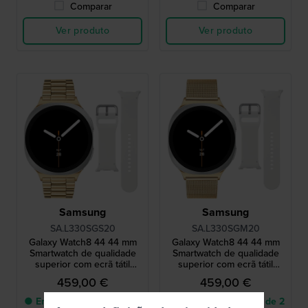
Comparar
Comparar
Ver produto
Ver produto
Samsung
Samsung
SA.L330SGS20
SA.L330SGM20
Galaxy Watch8 44 44 mm
Galaxy Watch8 44 44 mm
Smartwatch de qualidade
Smartwatch de qualidade
superior com ecrã tátil
superior com ecrã tátil
AMOLED e bracelete extra
AMOLED e bracelete extra
459,00 €
459,00 €
● Entrega num prazo de 2
● Entrega num prazo de 2