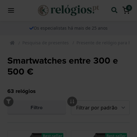
0
Os especialistas há mais de 25 anos
Pesquisa de presentes
Presente de relógio para h
Smartwatches entre 300 e
500 €
63
relógios
Filtro
Best-seller
Best-seller