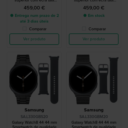
superior com ecrã tátil
superior com ecrã tátil
AMOLED e bracelete extra
AMOLED e bracelete extra
459,00 €
459,00 €
● Entrega num prazo de 2
● Em stock
até 3 dias úteis
Comparar
Comparar
Ver produto
Ver produto
Samsung
Samsung
SA.L330GBS20
SA.L330GBM20
Galaxy Watch8 44 44 mm
Galaxy Watch8 44 44 mm
Smartwatch de qualidade
Smartwatch de qualidade