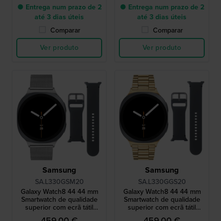
● Entrega num prazo de 2
● Entrega num prazo de 2
até 3 dias úteis
até 3 dias úteis
Comparar
Comparar
Ver produto
Ver produto
Samsung
Samsung
SA.L330GSM20
SA.L330GGS20
Galaxy Watch8 44 44 mm
Galaxy Watch8 44 44 mm
Smartwatch de qualidade
Smartwatch de qualidade
superior com ecrã tátil
superior com ecrã tátil
AMOLED e bracelete extra
AMOLED e bracelete extra
459,00 €
459,00 €