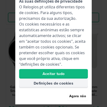
As suas definições de privacidade
até 3 dias úteis
até 3 dias úteis
O Relogios.pt utiliza diferentes tipos
Comparar
Comparar
de
cookies
. Para alguns tipos,
Ver produto
Ver produto
precisamos da sua autorização.
Os cookies necessários e as
estatísticas anónimas estão sempre
automaticamente activos; se clicar
em "aceitar todos os cookies", aceita
também os cookies opcionais. Se
pretender escolher quais os cookies
que você próprio ativa, clique em
"definições de cookies".
Aceitar tudo
Samsung
Samsung
SA.L330SBS20
SA.L330SBM20
Definições de cookies
Galaxy Watch8 44 44 mm
Galaxy Watch8 44 44 mm
Smartwatch de qualidade
Smartwatch de qualidade
superior com ecrã tátil
superior com ecrã tátil
Agora não
AMOLED e bracelete extra
AMOLED e bracelete extra
459,00 €
459,00 €