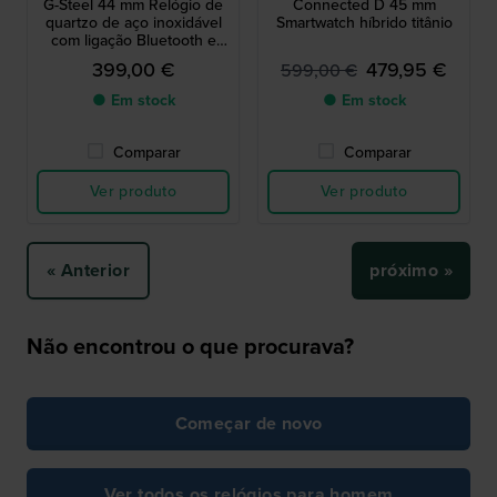
G-Steel 44 mm Relógio de
Connected D 45 mm
quartzo de aço inoxidável
Smartwatch híbrido titânio
com ligação Bluetooth e
alimentado a energia solar
399,00 €
479,95 €
599,00 €
● Em stock
● Em stock
Comparar
Comparar
Ver produto
Ver produto
« Anterior
próximo »
Não encontrou o que procurava?
Começar de novo
Ver todos os relógios para homem