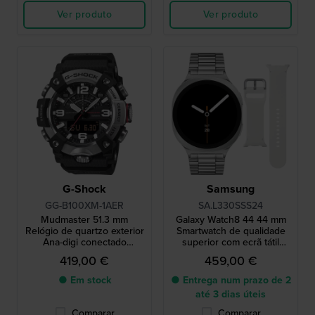
Ver produto
Ver produto
G-Shock
Samsung
GG-B100XM-1AER
SA.L330SSS24
Mudmaster 51.3 mm
Galaxy Watch8 44 44 mm
Relógio de quartzo exterior
Smartwatch de qualidade
Ana-digi conectado
superior com ecrã tátil
resistente à lama
AMOLED e bracelete extra
419,00 €
459,00 €
● Em stock
● Entrega num prazo de 2
até 3 dias úteis
Comparar
Comparar