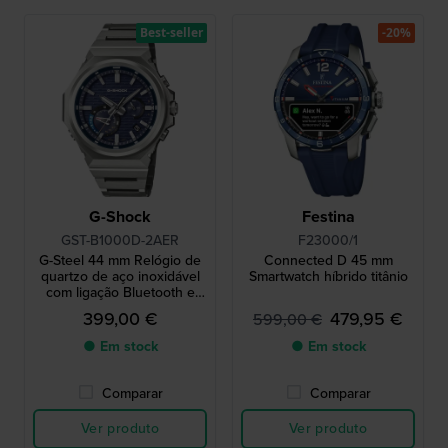
Best-seller
-20%
G-Shock
Festina
GST-B1000D-2AER
F23000/1
G-Steel 44 mm Relógio de
Connected D 45 mm
quartzo de aço inoxidável
Smartwatch híbrido titânio
com ligação Bluetooth e
alimentado a energia solar
399,00 €
479,95 €
599,00 €
● Em stock
● Em stock
Comparar
Comparar
Ver produto
Ver produto