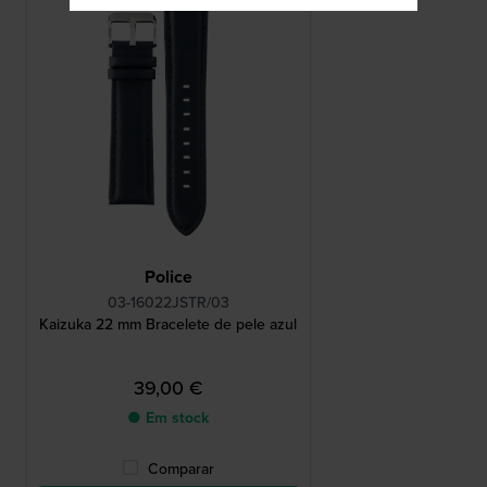
Police
03-16022JSTR/03
Kaizuka 22 mm Bracelete de pele azul
39,00 €
● Em stock
Comparar