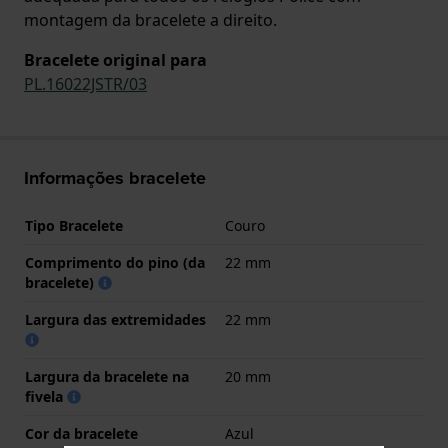
montagem da bracelete a direito.
Bracelete original para
PL.16022JSTR/03
Informações bracelete
Tipo Bracelete
Couro
Comprimento do pino (da
22 mm
bracelete)
Largura das extremidades
22 mm
Largura da bracelete na
20 mm
fivela
Cor da bracelete
Azul