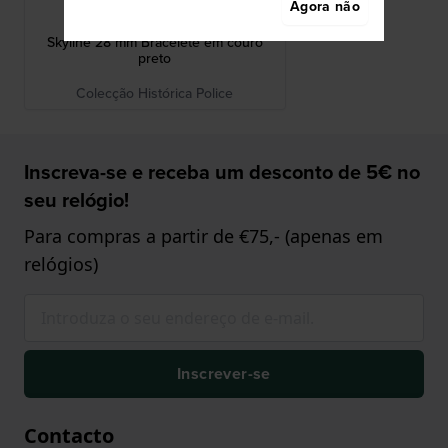
Agora não
03-13678BSU/03
Skyline 28 mm Bracelete em couro
preto
Colecção Histórica Police
Inscreva-se e receba um desconto de 5€ no
seu relógio!
Para compras a partir de €75,- (apenas em
relógios)
Inscrever-se
Contacto