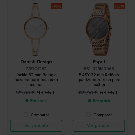
-45%
-50%
Danish Design
Esprit
IV67Q1252
ES1L029M0065
Jackie 32 mm Relógio
E.ASY 32 mm Relógio
pulseira ouro rosa para
quartzo ouro rosa para
mulher
mulher
99,95 €
69,95 €
179,00 €
139,90 €
● Em stock
● Em stock
Comparar
Comparar
Ver produto
Ver produto