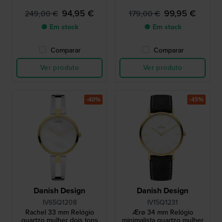
94,95 €
99,95 €
249,00 €
179,00 €
● Em stock
● Em stock
Comparar
Comparar
Ver produto
Ver produto
-40%
-45%
Danish Design
Danish Design
IV65Q1208
IV15Q1231
Rachel 33 mm Relógio
Ærø 34 mm Relógio
quartzo mulher dois tons
minimalista quartzo mulher