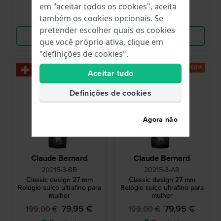
em "aceitar todos os cookies", aceita
também os cookies opcionais. Se
Comparar
Comparar
pretender escolher quais os cookies
Ver produto
Ver produto
que você próprio ativa, clique em
"definições de cookies".
-60%
-60%
Aceitar tudo
Definições de cookies
Agora não
Claude Bernard
Claude Bernard
20215-3-BB
20215-3-AR
Classic design 27 mm
Classic design 27 mm
Relógio suíço ultrafino para
Relógio suíço ultrafino para
mulher
mulher
79,95 €
79,95 €
199,00 €
199,00 €