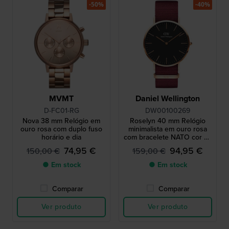
-50%
-40%
MVMT
Daniel Wellington
D-FC01-RG
DW00100269
Nova 38 mm Relógio em
Roselyn 40 mm Relógio
ouro rosa com duplo fuso
minimalista em ouro rosa
horário e dia
com bracelete NATO cor de
vinho
74,95 €
94,95 €
150,00 €
159,00 €
● Em stock
● Em stock
Comparar
Comparar
Ver produto
Ver produto