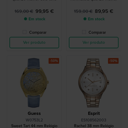
99,95 €
89,95 €
169,00 €
159,00 €
● Em stock
● Em stock
Comparar
Comparar
Ver produto
Ver produto
-50%
-50%
Guess
Esprit
W0753L2
ES108562003
Sweet Tart 44 mm Relógio
Rachel 38 mm Relógio