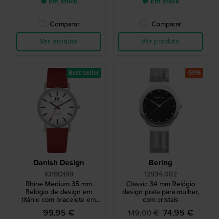
● Em stock
● Em stock
Comparar
Comparar
Ver produto
Ver produto
Best-seller
-50%
Danish Design
Bering
IQ19Q199
12934-002
Rhine Medium 35 mm
Classic 34 mm Relógio
Relógio de design em
design prata para mulher,
titânio com bracelete em
com cristais
pele vermelha
99,95 €
74,95 €
149,00 €