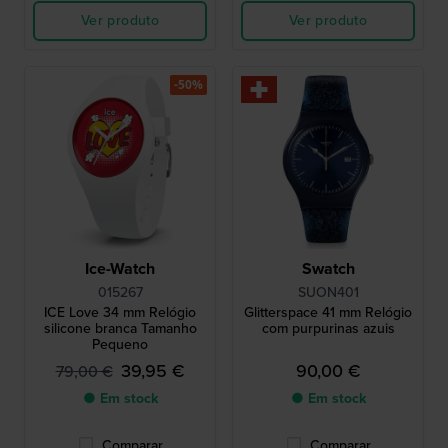
Ver produto
Ver produto
-50%
Ice-Watch
Swatch
015267
SUON401
ICE Love 34 mm Relógio
Glitterspace 41 mm Relógio
silicone branca Tamanho
com purpurinas azuis
Pequeno
39,95 €
90,00 €
79,00 €
● Em stock
● Em stock
Comparar
Comparar