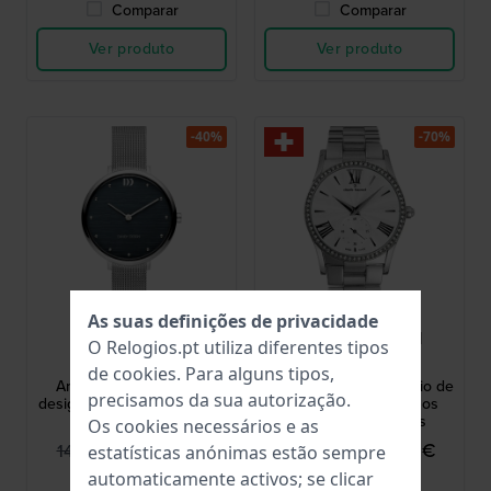
Comparar
Comparar
Ver produto
Ver produto
-40%
-70%
As suas definições de privacidade
Danish Design
Claude Bernard
O Relogios.pt utiliza diferentes tipos
IV69Q1218
23092-3P-AIN
de
cookies
. Para alguns tipos,
Amelia 33 mm Relógio
Classic 32.5 mm Relógio de
precisamos da sua autorização.
design quartzo para mulher
quartzo com pequenos
segundos e cristais
Os cookies necessários e as
84,95 €
99,95 €
149,00 €
329,00 €
estatísticas anónimas estão sempre
automaticamente activos; se clicar
● Em stock
● Em stock