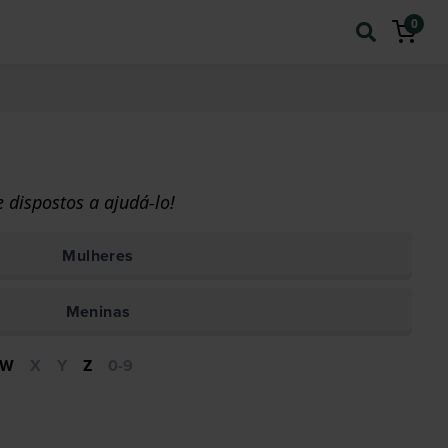
0
 dispostos a ajudá-lo!
Mulheres
Meninas
W
X
Y
Z
0-9