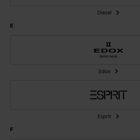
Diesel
E
Edox
Esprit
F