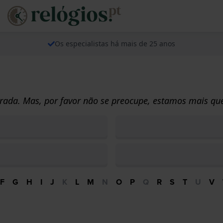
Os especialistas há mais de 25 anos
rada. Mas, por favor não se preocupe, estamos mais que
F
G
H
I
J
K
L
M
N
O
P
Q
R
S
T
U
V