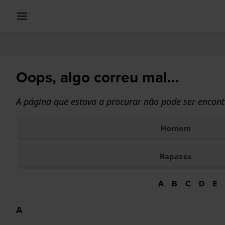
Oops, algo correu mal...
A página que estava a procurar não pode ser encont
Homem
Rapazes
A
B
C
D
E
A