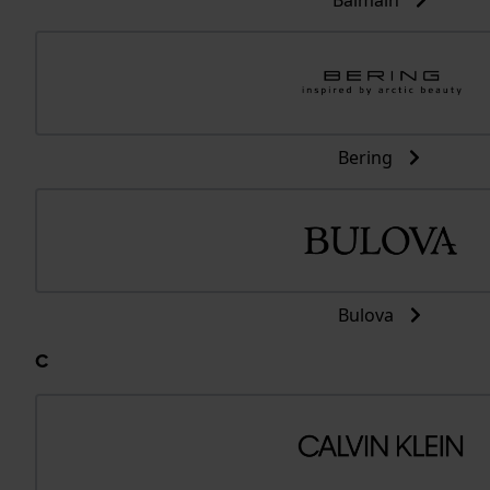
Balmain
Bering
Bulova
C