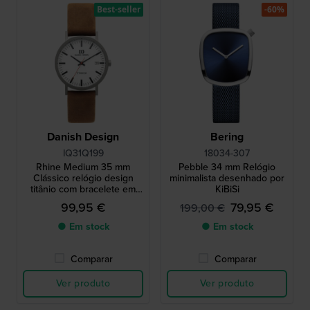
Best-seller
-60%
Danish Design
Bering
IQ31Q199
18034-307
Rhine Medium 35 mm
Pebble 34 mm Relógio
Clássico relógio design
minimalista desenhado por
titânio com bracelete em
KiBiSi
couro
99,95 €
79,95 €
199,00 €
● Em stock
● Em stock
Comparar
Comparar
Ver produto
Ver produto