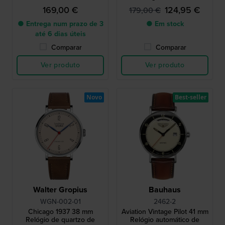
bracelete milanesa
caixa assimétrica
169,00 €
124,95 €
179,00 €
● Entrega num prazo de 3
● Em stock
até 6 dias úteis
Comparar
Comparar
Ver produto
Ver produto
Novo
Best-seller
Walter Gropius
Bauhaus
WGN-002-01
2462-2
Chicago 1937 38 mm
Aviation Vintage Pilot 41 mm
Relógio de quartzo de
Relógio automático de