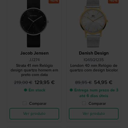
-40%
-40%
Jacob Jensen
Danish Design
JJ274
IQ65Q1235
Strata 41 mm Relógio
London 40 mm Relógio de
design quartzo homem em
quartzo com design bicolor
preto com data
129,95 €
54,95 €
219,00 €
89,95 €
● Em stock
● Entrega num prazo de 3
até 6 dias úteis
Comparar
Comparar
Ver produto
Ver produto