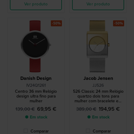
Ver produto
Ver produto
-50%
-50%
Danish Design
Jacob Jensen
IV24Q1261
JJ526
Centro 36 mm Relógio
526 Classic 24 mm Relógio
design ultra fino para
quartzo dois tons para
mulher
mulher com bracelete em
malha
69,95 €
194,95 €
139,00 €
389,00 €
● Em stock
● Em stock
Comparar
Comparar