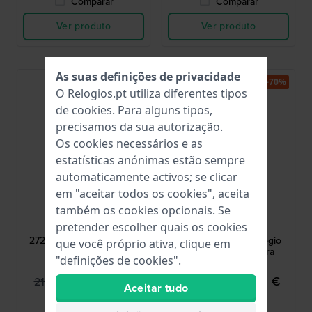
Comparar
Comparar
Ver produto
Ver produto
As suas definições de privacidade
-40%
-70%
O Relogios.pt utiliza diferentes tipos
de
cookies
. Para alguns tipos,
precisamos da sua autorização.
Os cookies necessários e as
estatísticas anónimas estão sempre
automaticamente activos; se clicar
em "aceitar todos os cookies", aceita
Jacob Jensen
Jacob Jensen
também os cookies opcionais. Se
pretender escolher quais os cookies
JJ272
JJ562
272 Strata 41 mm Relógio
Sapphire 25 mm Relógio
que você próprio ativa, clique em
Design Azul
design prateado para
"definições de cookies".
mulher
129,95 €
234,95 €
219,00 €
795,00 €
Aceitar tudo
● Em stock
● Em stock