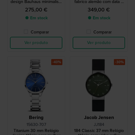
design Bauhaus minimalista
fabrico alemão com data e
de fabrico alemão
dia grande
275,00 €
349,00 €
● Em stock
● Em stock
Comparar
Comparar
Ver produto
Ver produto
-40%
-30%
Bering
Jacob Jensen
15630-707
JJ184
Titanium 30 mm Relógio
184 Classic 37 mm Relógio