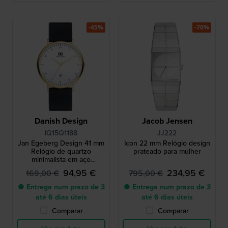
-45%
-70%
Danish Design
Jacob Jensen
IQ15Q1188
JJ222
Jan Egeberg Design 41 mm
Icon 22 mm Relógio design
Relógio de quartzo
prateado para mulher
minimalista em aço
inoxidável com data
94,95 €
234,95 €
169,00 €
795,00 €
● Entrega num prazo de 3
● Entrega num prazo de 3
até 6 dias úteis
até 6 dias úteis
Comparar
Comparar