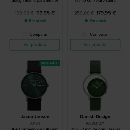
design titânio para mulher
titânio com vidro safira
119,95 €
179,95 €
199,00 €
259,00 €
● Em stock
● Em stock
Comparar
Comparar
Ver produto
Ver produto
Best-seller
Jacob Jensen
Danish Design
JJ164
IV33Q1271
164 Contemporary 40 mm
Pico 32 mm Relógio Design