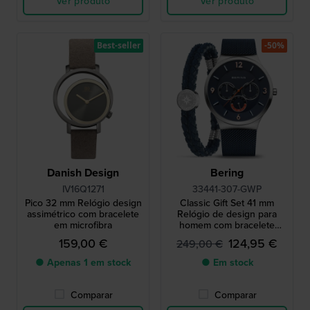
Ver produto
Ver produto
Best-seller
-50%
Danish Design
Bering
IV16Q1271
33441-307-GWP
Pico 32 mm Relógio design
Classic Gift Set 41 mm
assimétrico com bracelete
Relógio de design para
em microfibra
homem com bracelete
bijoux extra
159,00 €
124,95 €
249,00 €
● Apenas 1 em stock
● Em stock
Comparar
Comparar