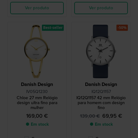
Ver produto
Ver produto
Best-seller
-50%
Danish Design
Danish Design
IV05Q1230
IQ12Q1157
Chloe 27 mm Relógio
IQ12Q1157 42 mm Relógio
design ultra fino para
para homem com design
mulher
fino
169,00 €
69,95 €
139,00 €
● Em stock
● Em stock