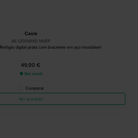
Casio
AE-1200WHD-1AVEF
elógio digital prata com bracelete em aço inoxidável
49,90 €
● Em stock
Comparar
Ver produto