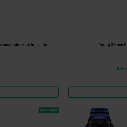
m mostrador retroiluminado
Young 36 mm Re
● Ent
Best-seller