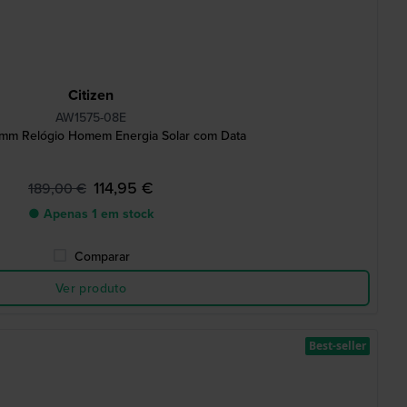
Citizen
AW1575-08E
0 mm Relógio Homem Energia Solar com Data
114,95 €
189,00 €
● Apenas 1 em stock
Comparar
Ver produto
Best-seller