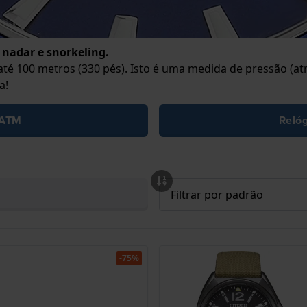
 nadar e snorkeling.
té 100 metros (330 pés). Isto é uma medida de pressão (at
a!
 ATM
Relóg
-75%