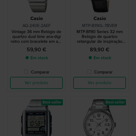
Casio
Casio
AQ-240E-2AEF
MTP-B190L-7BVER
Vintage 36 mm Relógio de
MTP-B190 Series 32 mm
quartzo dual time ana-digi
Relógio de quartzo
retro com bracelete em aço
retangular de inspiração
inoxidável
vintage com índices
59,90 €
89,90 €
romanos
● Em stock
● Em stock
Comparar
Comparar
Ver produto
Ver produto
Best-seller
Best-seller