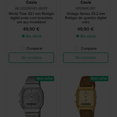
Casio
Casio
AE-1200WHD-1AVEF
A159WE-1EF
World Time 42.1 mm Relógio
Vintage Series 33.2 mm
digital prata com bracelete
Relógio de quartzo digital
em aço inoxidável
retro
49,90 €
49,90 €
● Em stock
● Em stock
Comparar
Comparar
Ver produto
Ver produto
Best-seller
Best-seller