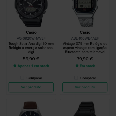
Casio
Casio
AQ-S820W-1AVEF
ABL-100WE-1AEF
Tough Solar Ana-digi 50 mm
Vintage 37.9 mm Relógio de
Relógio a energia solar ana-
aspeto vintage com ligação
digi
Bluetooth para telemóvel
59,90 €
79,90 €
● Apenas 1 em stock
● Em stock
Comparar
Comparar
Ver produto
Ver produto