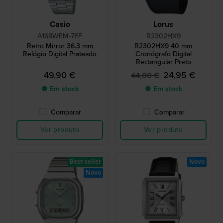
Casio
Lorus
A168WEM-7EF
R2302HX9
Retro Mirror 36.3 mm
R2302HX9 40 mm
Relógio Digital Prateado
Cronógrafo Digital
Rectangular Preto
49,90 €
24,95 €
44,00 €
● Em stock
● Em stock
Comparar
Comparar
Ver produto
Ver produto
Best-seller
Novo
Novo