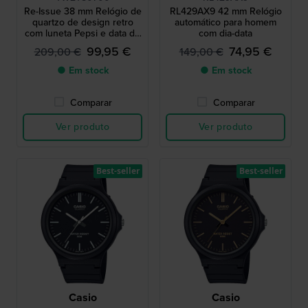
Re-Issue 38 mm Relógio de
RL429AX9 42 mm Relógio
quartzo de design retro
automático para homem
com luneta Pepsi e data do
com dia-data
dia
99,95 €
74,95 €
209,00 €
149,00 €
● Em stock
● Em stock
Comparar
Comparar
Ver produto
Ver produto
Best-seller
Best-seller
Casio
Casio