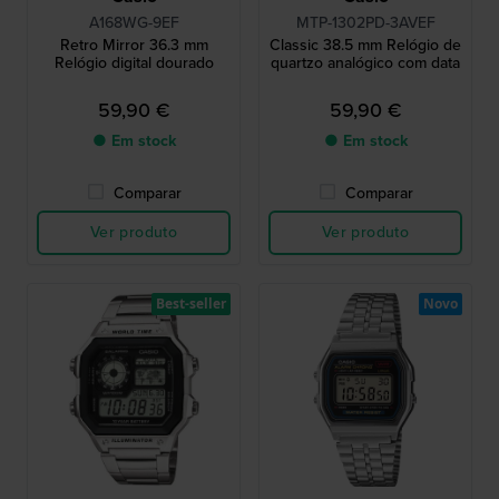
A168WG-9EF
MTP-1302PD-3AVEF
Retro Mirror 36.3 mm
Classic 38.5 mm Relógio de
Relógio digital dourado
quartzo analógico com data
59,90 €
59,90 €
● Em stock
● Em stock
Comparar
Comparar
Ver produto
Ver produto
Best-seller
Novo