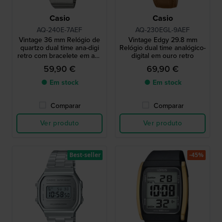
Casio
Casio
AQ-240E-7AEF
AQ-230EGL-9AEF
Vintage 36 mm Relógio de
Vintage Edgy 29.8 mm
quartzo dual time ana-digi
Relógio dual time analógico-
retro com bracelete em aço
digital em ouro retro
inoxidável
59,90 €
69,90 €
● Em stock
● Em stock
Comparar
Comparar
Ver produto
Ver produto
Best-seller
-45%