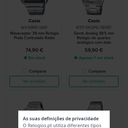
Casio
Casio
WV-59RD-1AEF
MTP-1302PD-7BVEF
Waveceptor 39 mm Relógio
Gents Analog 38.5 mm
Prata Controlado Rádio
Relógio de quartzo
analógico com data
74,90 €
59,90 €
● Em stock
● Apenas 1 em stock
Comparar
Comparar
Ver produto
Ver produto
As suas definições de privacidade
O Relogios.pt utiliza diferentes tipos