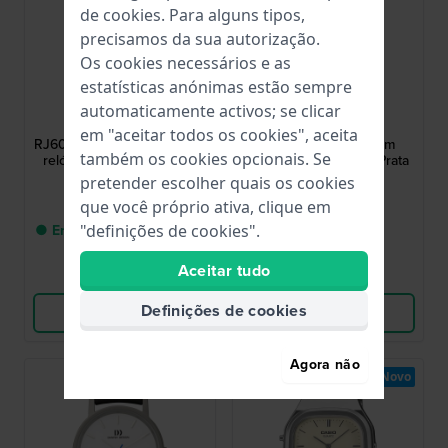
de
cookies
. Para alguns tipos,
precisamos da sua autorização.
Os cookies necessários e as
estatísticas anónimas estão sempre
Lorus
Casio
automaticamente activos; se clicar
RJ603AX9
LA680WEA-1EF
em "aceitar todos os cookies", aceita
RJ603AX9 37 mm Moderno
Vintage Mini 28.6 mm
também os cookies opcionais. Se
relógio para homem com
Relógio Digital Retro Prata
Dia-Data
& Preto
pretender escolher quais os cookies
49,00 €
39,90 €
que você próprio ativa, clique em
● Entrega num prazo de 3
● Em stock
"definições de cookies".
até 5 dias úteis
Aceitar tudo
Comparar
Comparar
Definições de cookies
Ver produto
Ver produto
Agora não
-40%
Novo