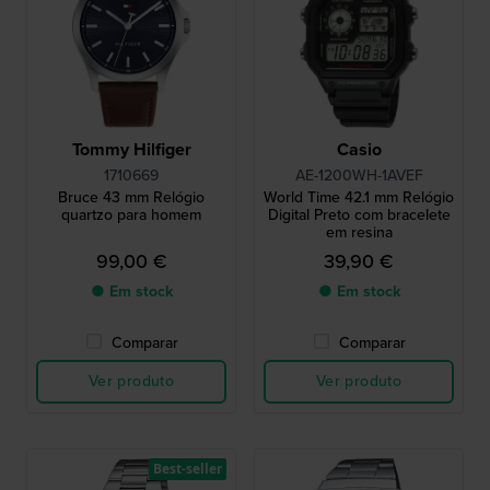
Tommy Hilfiger
Casio
1710669
AE-1200WH-1AVEF
Bruce 43 mm Relógio
World Time 42.1 mm Relógio
quartzo para homem
Digital Preto com bracelete
em resina
99,00 €
39,90 €
● Em stock
● Em stock
Comparar
Comparar
Ver produto
Ver produto
Best-seller