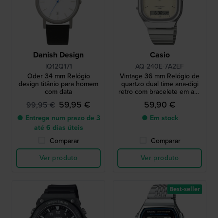
Danish Design
Casio
IQ12Q171
AQ-240E-7A2EF
Oder 34 mm Relógio
Vintage 36 mm Relógio de
design titânio para homem
quartzo dual time ana-digi
com data
retro com bracelete em aço
inoxidável
59,95 €
59,90 €
99,95 €
● Entrega num prazo de 3
● Em stock
até 6 dias úteis
Comparar
Comparar
Ver produto
Ver produto
Best-seller