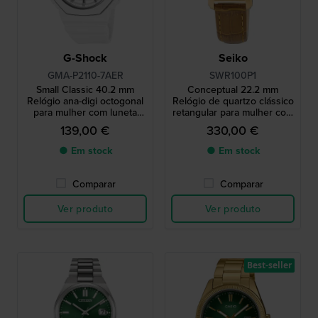
G-Shock
Seiko
GMA-P2110-7AER
SWR100P1
Small Classic 40.2 mm
Conceptual 22.2 mm
Relógio ana-digi octogonal
Relógio de quartzo clássico
para mulher com luneta
retangular para mulher com
metálica
mostrador Madrepérola
139,00 €
330,00 €
● Em stock
● Em stock
Comparar
Comparar
Ver produto
Ver produto
Best-seller