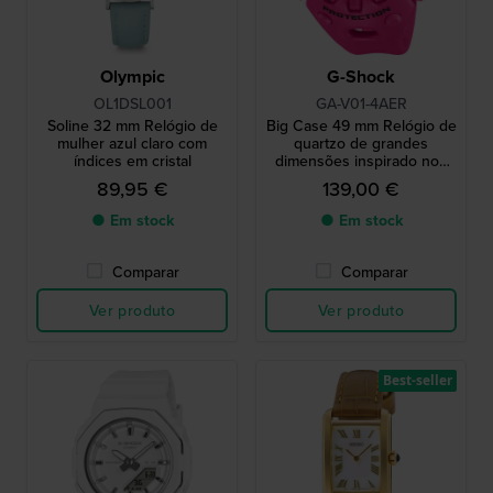
Olympic
G-Shock
OL1DSL001
GA-V01-4AER
Soline 32 mm Relógio de
Big Case 49 mm Relógio de
mulher azul claro com
quartzo de grandes
índices em cristal
dimensões inspirado nos
anos 90 com ponteiros
89,95 €
139,00 €
magnéticos "shock release
● Em stock
● Em stock
Comparar
Comparar
Ver produto
Ver produto
Best-seller