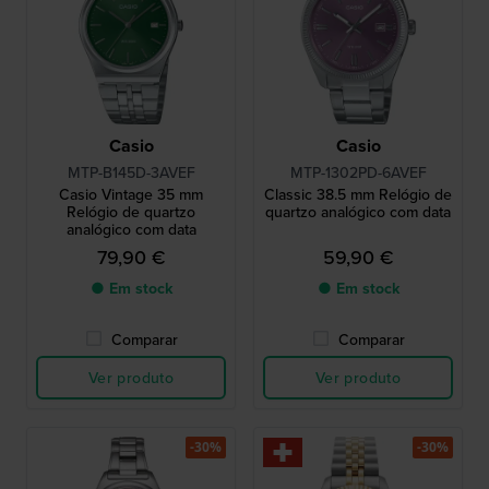
Casio
Casio
MTP-B145D-3AVEF
MTP-1302PD-6AVEF
Casio Vintage 35 mm
Classic 38.5 mm Relógio de
Relógio de quartzo
quartzo analógico com data
analógico com data
79,90 €
59,90 €
● Em stock
● Em stock
Comparar
Comparar
Ver produto
Ver produto
-30%
-30%