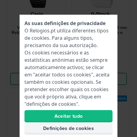
Casio
G-Shock
B640WB-1BEF
BGD-565SC-2BER
As suas definições de privacidade
Vintage Edgy 35 mm
BABY-G Urban LED 37.9 mm
O Relogios.pt utiliza diferentes tipos
Relógio Retro Digital Preto
Relógio digital branco e
azul para mulher
de
cookies
. Para alguns tipos,
59,90 €
79,90 €
precisamos da sua autorização.
Os cookies necessários e as
● Em stock
● Em stock
estatísticas anónimas estão sempre
automaticamente activos; se clicar
Comparar
Comparar
em "aceitar todos os cookies", aceita
Ver produto
Ver produto
também os cookies opcionais. Se
pretender escolher quais os cookies
que você próprio ativa, clique em
Novo
Novo
"definições de cookies".
Aceitar tudo
Definições de cookies