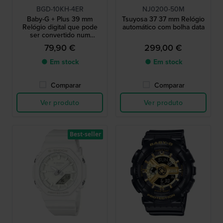
BGD-10KH-4ER
NJ0200-50M
Baby-G + Plus 39 mm
Tsuyosa 37 37 mm Relógio
Relógio digital que pode
automático com bolha data
ser convertido num
berloque
79,90 €
299,00 €
● Em stock
● Em stock
Comparar
Comparar
Ver produto
Ver produto
Best-seller