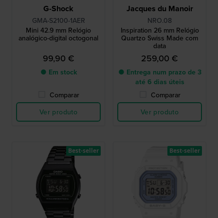
G-Shock
Jacques du Manoir
GMA-S2100-1AER
NRO.08
Mini 42.9 mm Relógio
Inspiration 26 mm Relógio
analógico-digital octogonal
Quartzo Swiss Made com
data
99,90 €
259,00 €
● Em stock
● Entrega num prazo de 3
até 6 dias úteis
Comparar
Comparar
Ver produto
Ver produto
Best-seller
Best-seller