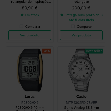
retangular de inspiração
retangular
vintage com índices
89,90 €
290,00 €
romanos
● Em stock
● Entrega num prazo de 3
até 5 dias úteis
Comparar
Comparar
Ver produto
Ver produto
-45%
Best-seller
Lorus
Casio
R2302HX9
MTP-1302PD-7BVEF
R2302HX9 40 mm
Gents Analog 38.5 mm