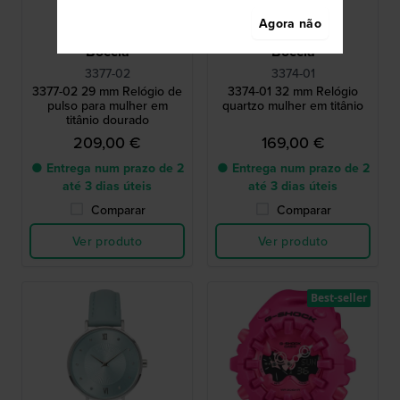
Agora não
Boccia
Boccia
3377-02
3374-01
3377-02 29 mm Relógio de
3374-01 32 mm Relógio
pulso para mulher em
quartzo mulher em titânio
titânio dourado
209,00 €
169,00 €
● Entrega num prazo de 2
● Entrega num prazo de 2
até 3 dias úteis
até 3 dias úteis
Comparar
Comparar
Ver produto
Ver produto
Best-seller