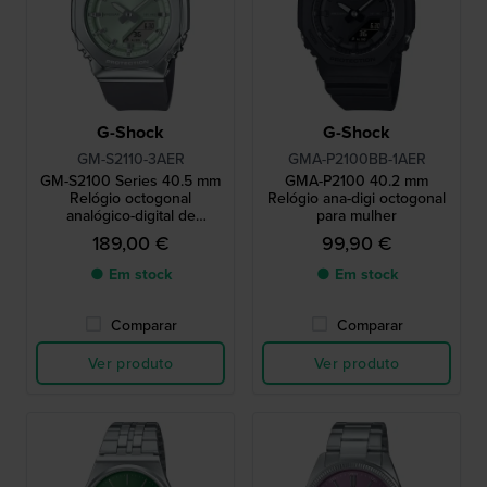
G-Shock
G-Shock
GM-S2110-3AER
GMA-P2100BB-1AER
GM-S2100 Series 40.5 mm
GMA-P2100 40.2 mm
Relógio octogonal
Relógio ana-digi octogonal
analógico-digital de
para mulher
tendência
189,00 €
99,90 €
● Em stock
● Em stock
Comparar
Comparar
Ver produto
Ver produto