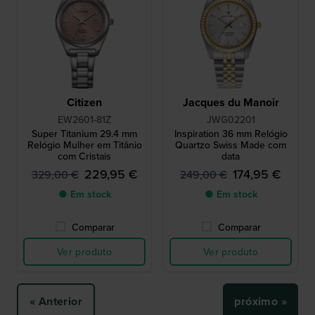
Citizen
Jacques du Manoir
EW2601-81Z
JWG02201
Super Titanium 29.4 mm
Inspiration 36 mm Relógio
Relógio Mulher em Titânio
Quartzo Swiss Made com
com Cristais
data
229,95 €
174,95 €
329,00 €
249,00 €
● Em stock
● Em stock
Comparar
Comparar
Ver produto
Ver produto
« Anterior
próximo »