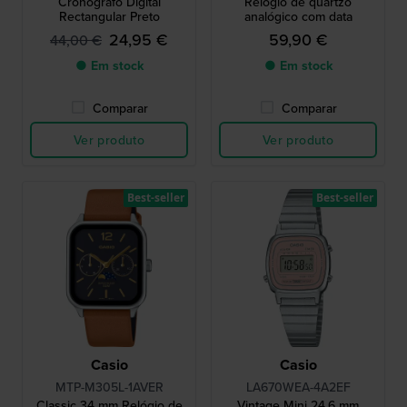
Cronógrafo Digital
Relógio de quartzo
Rectangular Preto
analógico com data
24,95 €
59,90 €
44,00 €
● Em stock
● Em stock
Comparar
Comparar
Ver produto
Ver produto
Best-seller
Best-seller
Casio
Casio
MTP-M305L-1AVER
LA670WEA-4A2EF
Classic 34 mm Relógio de
Vintage Mini 24.6 mm