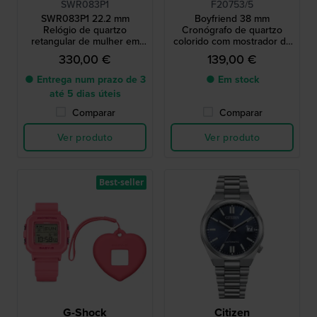
SWR083P1
F20753/5
SWR083P1 22.2 mm
Boyfriend 38 mm
Relógio de quartzo
Cronógrafo de quartzo
retangular de mulher em
colorido com mostrador de
aço
24 horas
330,00 €
139,00 €
● Entrega num prazo de 3
● Em stock
até 5 dias úteis
Comparar
Comparar
Ver produto
Ver produto
Best-seller
G-Shock
Citizen