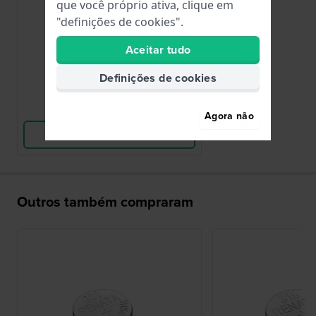
R371
que você próprio ativa, clique em
371 / SR920SW / SG6 / AG6
"definições de cookies".
Aceitar tudo
5,00 €
● Em stock
Definições de cookies
Comparar
Agora não
Ver produto
Outros também compraram