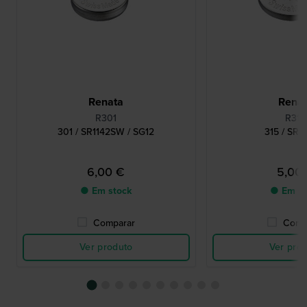
Renata
Rena
R301
R315
301 / SR1142SW / SG12
315 / SR
6,00 €
5,00
● Em stock
● Em st
Comparar
Comp
Ver produto
Ver pro