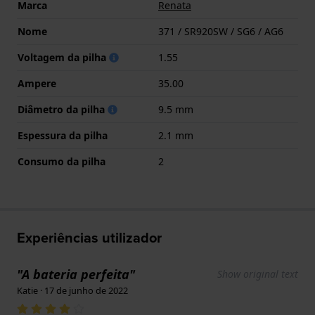
Marca
Renata
Nome
371 / SR920SW / SG6 / AG6
Voltagem da pilha
1.55
Ampere
35.00
Diâmetro da pilha
9.5 mm
Espessura da pilha
2.1 mm
Consumo da pilha
2
Experiências utilizador
"A bateria perfeita"
Show original text
Katie · 17 de junho de 2022