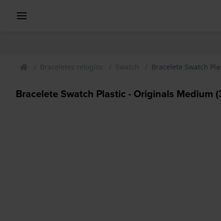
Braceletes relogios
Swatch
Bracelete Swatch Pla
Bracelete Swatch Plastic - Originals Mediu