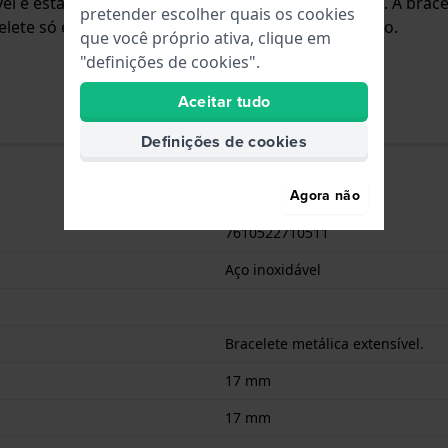
ável e está fixada ao relógio através de pinos em aço. A br
pretender escolher quais os cookies
lete só é adequada para os relógios listados abaixo.
que você próprio ativa, clique em
"definições de cookies".
Aceitar tudo
Definições de cookies
Agora não
7610522710511
Aço inoxidável
Bracelete metálica extensível.
17 mm
17 mm