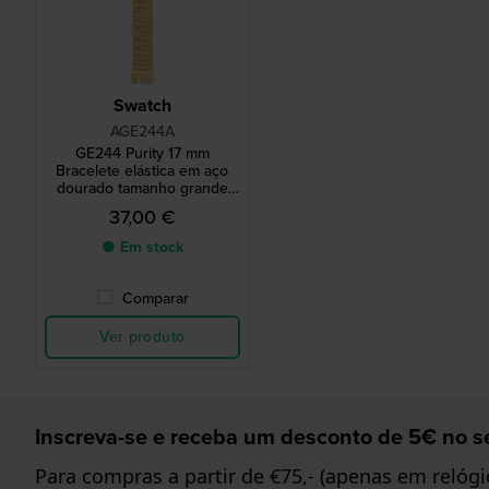
Swatch
AGE244A
GE244 Purity 17 mm
Bracelete elástica em aço
dourado tamanho grande
150-190mm
37,00 €
● Em stock
Comparar
Ver produto
Inscreva-se e receba um desconto de 5€ no se
Para compras a partir de €75,- (apenas em relógi