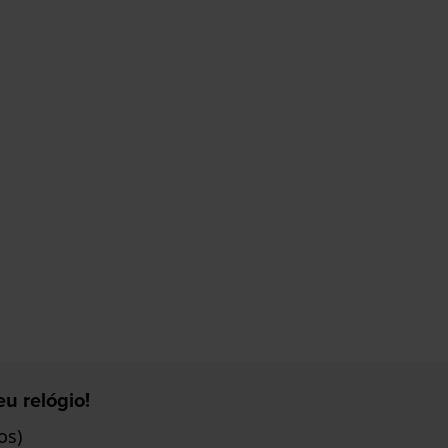
u relógio!
os)