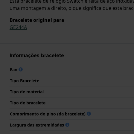
Esta bracelete de relógio Swatch é feita de aço inoxid
uma montagem a direito, o que significa que esta brace
Bracelete original para
GE244A
Informações bracelete
Ean
Tipo Bracelete
Tipo de material
Tipo de bracelete
Comprimento do pino (da bracelete)
Largura das extremidades