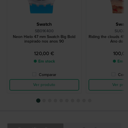
Swatch
Swat
SB01K400
SUOZ3
Neon Hielo 47 mm Swatch Big Bold
Riding the clouds 41 
inspirado nos anos 90
Ano do C
120,00 €
100,0
● Em stock
● Em st
Comparar
Comp
Ver produto
Ver pro