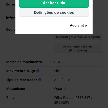
Aceitar tudo
Coroa
Coroa de puxar
Definições de cookies
Informações movimento
Agora não
Código do movimento nº
SW-SF
(
Ver especificações
)
Descarregar o manual (English)
Descarregar o manual
(Portuguese)
Marca de movimento
ETA
Movimento suíço
Sim
Tipo de Mostrador
Analógico
Mecanismo
Quartzo
Pilha
Pilha Renata R317 317 /
SR516SW