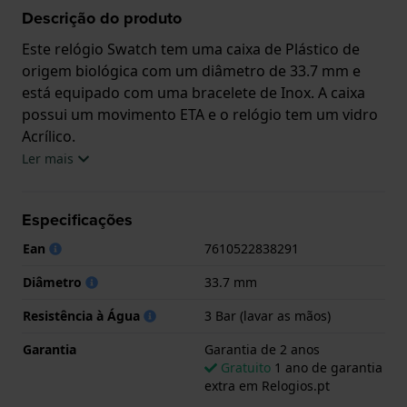
Descrição do produto
Este relógio Swatch tem uma caixa de Plástico de
origem biológica com um diâmetro de 33.7 mm e
está equipado com uma bracelete de Inox. A caixa
possui um movimento ETA e o relógio tem um vidro
Acrílico.
Ler mais
O relógio é estanque a 3ATM. Isto significa que o
relógio é resistente aos salpicos de água. O relógio
Especificações
tem Garantia de 2 anos.
Ean
7610522838291
.
Diâmetro
33.7 mm
Resistência à Água
3 Bar (lavar as mãos)
Garantia
Garantia de 2 anos
Gratuito
1 ano de garantia
extra em Relogios.pt