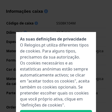
Informações caixa
Código de caixa
SS08K104M
Diâmetro
33.7 mm
As suas definições de privacidade
Espessura da Caixa
3.9 mm
O Relogios.pt utiliza diferentes tipos
de
cookies
. Para alguns tipos,
Material
Plástico de origem biológica
precisamos da sua autorização.
Forma da Caixa
Redondo
Os cookies necessários e as
estatísticas anónimas estão sempre
Cor da caixa
Transparente
automaticamente activos; se clicar
Material da parte de trás
Plástico de origem biológica
em "aceitar todos os cookies", aceita
da caixa
também os cookies opcionais. Se
pretender escolher quais os cookies
Parte de trás da caixa
Caixa com uma escotilha
para a pilha
que você próprio ativa, clique em
"definições de cookies".
Ordenar vidro
Acrílico