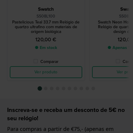
Swatch
Swat
SS08L100
SS08K1
Pastelicious Teal 33.7 mm Relógio de
Swatch Neon Hot 
quartzo ultrafino com materiais de
Relógio de quartzo
origem biológica
design de
120,00 €
120,0
● Em stock
● Apenas 1 
Comparar
Comp
Ver produto
Ver pro
Inscreva-se e receba um desconto de 5€ no
seu relógio!
Para compras a partir de €75,- (apenas em