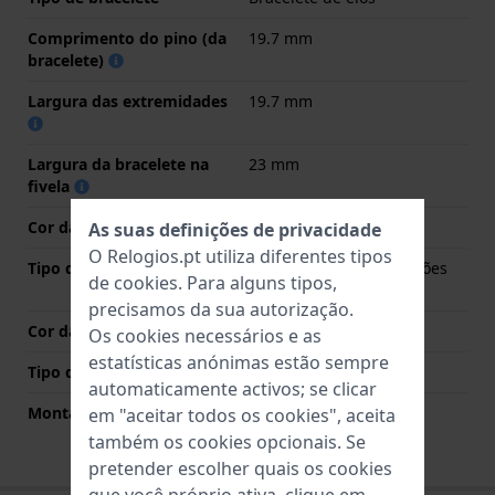
Comprimento do pino (da
19.7 mm
bracelete)
Largura das extremidades
19.7 mm
Largura da bracelete na
23 mm
fivela
Cor da bracelete
Azul
As suas definições de privacidade
O Relogios.pt utiliza diferentes tipos
Tipo de Fecho
Fivela butterfly com botões
de
cookies
. Para alguns tipos,
de pressão
precisamos da sua autorização.
Cor da fivela
Azul
Os cookies necessários e as
estatísticas anónimas estão sempre
Tipo de montagem
Pinos em aço
automaticamente activos; se clicar
Montagem Reta
Não
em "aceitar todos os cookies", aceita
também os cookies opcionais. Se
pretender escolher quais os cookies