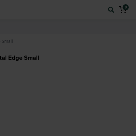
0
 Small
al Edge Small