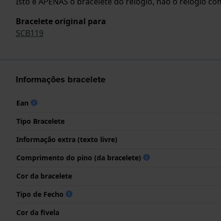
Isto é APENAS o bracelete do relógio, não o relógio com
Bracelete original para
SCB119
Informações bracelete
Ean
Tipo Bracelete
Informação extra (texto livre)
Comprimento do pino (da bracelete)
Cor da bracelete
Tipo de Fecho
Cor da fivela