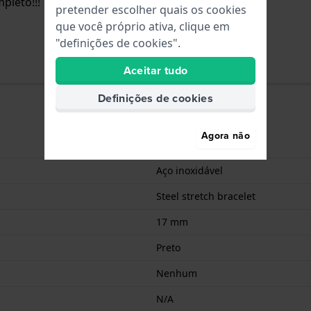
pleto!!!
pretender escolher quais os cookies
que você próprio ativa, clique em
"definições de cookies".
Aceitar tudo
Definições de cookies
Agora não
7610522182516
Aço inoxidável
Steel stretch bracelet
17 mm
Preto
Nenhum
N/A