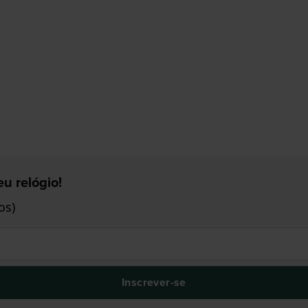
u relógio!
os)
Inscrever-se