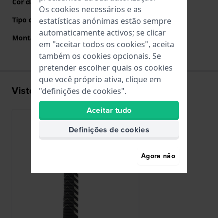
Cor da fivela
N/A
Os cookies necessários e as
Tipo de montagem
Pinos em aço
estatísticas anónimas estão sempre
automaticamente activos; se clicar
Montagem Reta
Não
em "aceitar todos os cookies", aceita
também os cookies opcionais. Se
pretender escolher quais os cookies
que você próprio ativa, clique em
Visto recentemente
"definições de cookies".
Aceitar tudo
Definições de cookies
Agora não