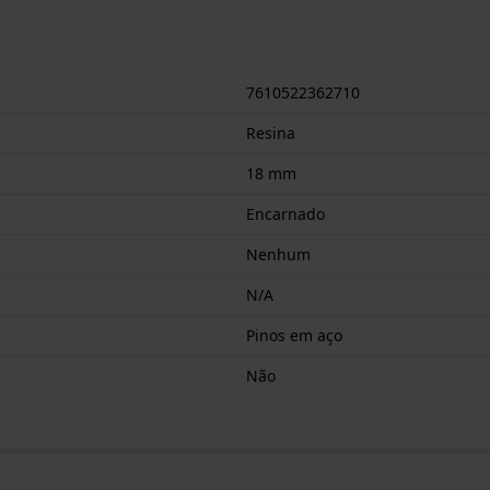
7610522362710
Resina
18 mm
Encarnado
Nenhum
N/A
Pinos em aço
Não