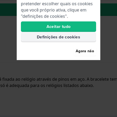
pretender escolher quais os cookies
para Lista de Desejos
que você próprio ativa, clique em
"definições de cookies".
Aceitar tudo
Definições de cookies
Agora não
stá fixada ao relógio através de pinos em aço. A bracelete
 só é adequada para os relógios listados abaixo.