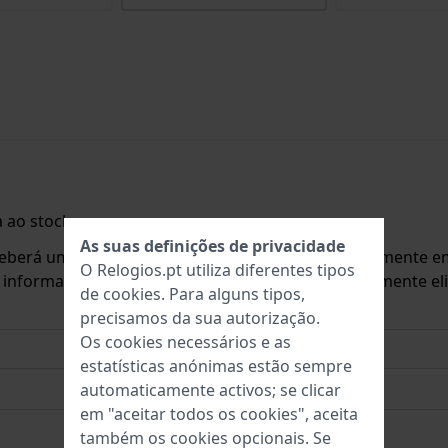
 ao stock.
As suas definições de privacidade
ceberá um e-mail assim que o produto estiver novamente em
O Relogios.pt utiliza diferentes tipos
o informar sobre novas existências. Este é imediatamente 
de
cookies
. Para alguns tipos,
precisamos da sua autorização.
Os cookies necessários e as
estatísticas anónimas estão sempre
automaticamente activos; se clicar
em "aceitar todos os cookies", aceita
também os cookies opcionais. Se