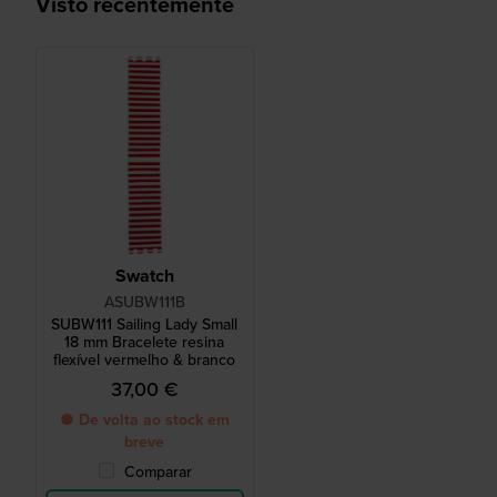
Visto recentemente
Swatch
ASUBW111B
SUBW111 Sailing Lady Small
18 mm Bracelete resina
flexível vermelho & branco
37,00 €
● De volta ao stock em
breve
Comparar