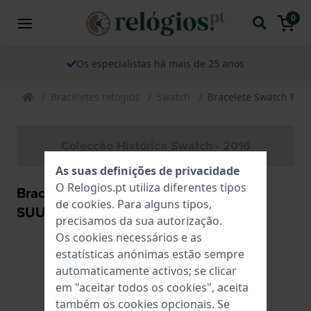
0
Os especialistas há mais de 25 anos
Braceletes relogios
Swatch
Bracelete Swatch Pla
Colecção Histórica Swatch - 2016
As suas definições de privacidade
O Relogios.pt utiliza diferentes tipos
Bracelete Swatch Plastic - Scuba Libre -
de
cookies
. Para alguns tipos,
SUU ASUUK111 SUUK111 Pedrinha Rosa
precisamos da sua autorização.
Os cookies necessários e as
estatísticas anónimas estão sempre
automaticamente activos; se clicar
em "aceitar todos os cookies", aceita
também os cookies opcionais. Se